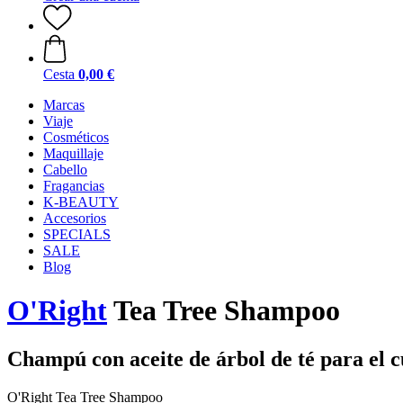
Cesta
0,00 €
Marcas
Viaje
Cosméticos
Maquillaje
Cabello
Fragancias
K-BEAUTY
Accesorios
SPECIALS
SALE
Blog
O'Right
Tea Tree Shampoo
Champú con aceite de árbol de té para el 
O'Right Tea Tree Shampoo