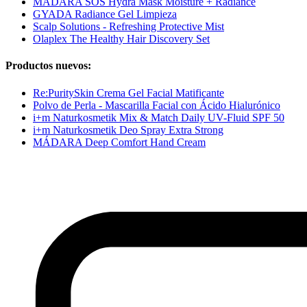
MÁDARA SOS Hydra Mask Moisture + Radiance
GYADA Radiance Gel Limpieza
Scalp Solutions - Refreshing Protective Mist
Olaplex The Healthy Hair Discovery Set
Productos nuevos:
Re:PuritySkin Crema Gel Facial Matificante
Polvo de Perla - Mascarilla Facial con Ácido Hialurónico
i+m Naturkosmetik Mix & Match Daily UV-Fluid SPF 50
i+m Naturkosmetik Deo Spray Extra Strong
MÁDARA Deep Comfort Hand Cream