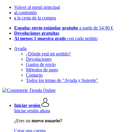
Volver al menú principal
al contenido
a la cesta de la compra
España: envío estándar gratuito
a partir de 54,90 €
Devoluciones gratuitas
Al menos 1 muestra gratis
con cada pedido
Ayuda
¿Dónde está mi pedido?
Devoluciones
Gastos de envío
Métodos de pago
Contacto
Todos los temas de "Ayuda y Soporte"
Iniciar sesión
Iniciar sesión ahora
¿Eres un
nuevo usuario?
Crear una cuenta