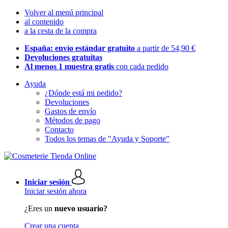
Volver al menú principal
al contenido
a la cesta de la compra
España: envío estándar gratuito
a partir de 54,90 €
Devoluciones gratuitas
Al menos 1 muestra gratis
con cada pedido
Ayuda
¿Dónde está mi pedido?
Devoluciones
Gastos de envío
Métodos de pago
Contacto
Todos los temas de "Ayuda y Soporte"
Iniciar sesión
Iniciar sesión ahora
¿Eres un
nuevo usuario?
Crear una cuenta