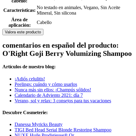
cabello:
No testado en animales, Vegano, Sin Aceite
Características:
Mineral, Sin silicona
Área de
Cabello
aplicación:
Valora este producto
comentarios en español del producto:
O'Right Goji Berry Volumizing Shampoo
Artículos de nuestro blog:
¡Adiós celulitis!
Peelings: cuándo y cómo usarlos
Nunca más sin ellos: ¡Champús sólidos!
Calendario de Adviento 2021: día 7
Verano, sol y relax: 3 consejos para tus vacaciones
Descubre Cosmeterie:
Danessa Myricks Beauty
TIGI Bed Head Serial Blonde Restoring Shampoo
NUXE Huile Prodigieuse® Or