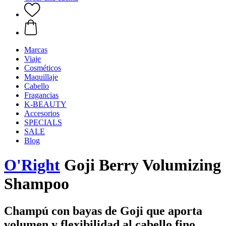
Marcas
Viaje
Cosméticos
Maquillaje
Cabello
Fragancias
K-BEAUTY
Accesorios
SPECIALS
SALE
Blog
O'Right
Goji Berry Volumizing
Shampoo
Champú con bayas de Goji que aporta
volumen y flexibilidad al cabello fino.