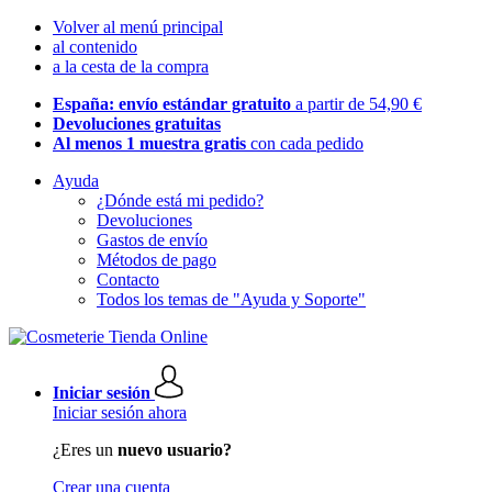
Volver al menú principal
al contenido
a la cesta de la compra
España: envío estándar gratuito
a partir de 54,90 €
Devoluciones gratuitas
Al menos 1 muestra gratis
con cada pedido
Ayuda
¿Dónde está mi pedido?
Devoluciones
Gastos de envío
Métodos de pago
Contacto
Todos los temas de "Ayuda y Soporte"
Iniciar sesión
Iniciar sesión ahora
¿Eres un
nuevo usuario?
Crear una cuenta