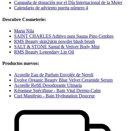
Campaña de donación por el Día Internacional de la Mujer
Calendario de adviento puerta número 4
Descubre Cosmeterie:
Maria Nila
SAINT CHARLES Aditivo para Sauna Pino Cembro
RMS Beauty skin2skin powder blush brush
SALT & STONE Santal & Vetiver Body Mist
RMS Beauty Legendary Lip Oil
Productos nuevos:
Acorelle Eau de Parfum Envolée de Neroli
Evolve Organic Beauty Blue Velvet Ceramide Serum
Acorelle Refill Desodorante Ulmaria
Kérastase Spécifique - Bain Vital Dermo-Calm
Curl Manifesto - Bain Hydratation Douceur