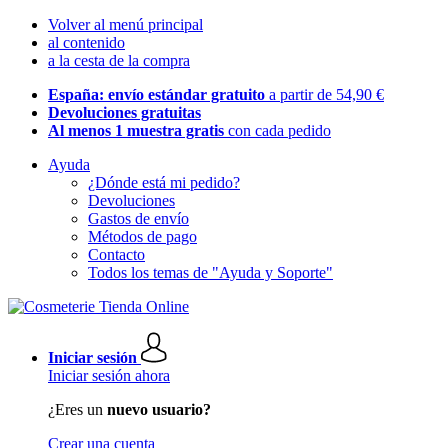
Volver al menú principal
al contenido
a la cesta de la compra
España: envío estándar gratuito
a partir de 54,90 €
Devoluciones gratuitas
Al menos 1 muestra gratis
con cada pedido
Ayuda
¿Dónde está mi pedido?
Devoluciones
Gastos de envío
Métodos de pago
Contacto
Todos los temas de "Ayuda y Soporte"
Iniciar sesión
Iniciar sesión ahora
¿Eres un
nuevo usuario?
Crear una cuenta