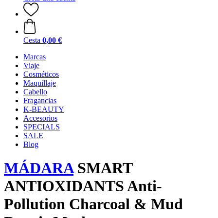
Cesta
0,00 €
Marcas
Viaje
Cosméticos
Maquillaje
Cabello
Fragancias
K-BEAUTY
Accesorios
SPECIALS
SALE
Blog
MÁDARA
SMART
ANTIOXIDANTS Anti-
Pollution Charcoal & Mud