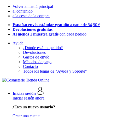
Volver al menú principal
al contenido
a la cesta de la compra
España: envío estándar gratuito
a partir de 54,90 €
Devoluciones gratuitas
Al menos 1 muestra gratis
con cada pedido
Ayuda
¿Dónde está mi pedido?
Devoluciones
Gastos de envío
Métodos de pago
Contacto
Todos los temas de "Ayuda y Soporte"
Iniciar sesión
Iniciar sesión ahora
¿Eres un
nuevo usuario?
Crear una cuenta