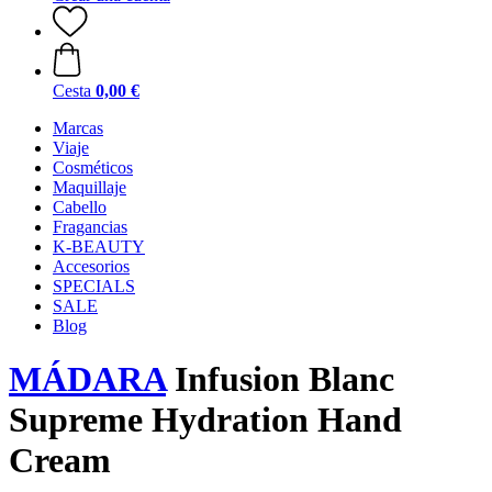
Cesta
0,00 €
Marcas
Viaje
Cosméticos
Maquillaje
Cabello
Fragancias
K-BEAUTY
Accesorios
SPECIALS
SALE
Blog
MÁDARA
Infusion Blanc
Supreme Hydration Hand
Cream