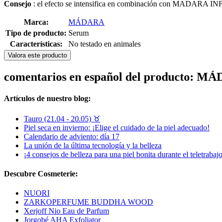
Consejo
: el efecto se intensifica en combinación con MADARA IN
Marca:
MÁDARA
Tipo de producto:
Serum
Características:
No testado en animales
Valora este producto
comentarios en español del producto: M
Artículos de nuestro blog:
Tauro (21.04 - 20.05) ♉︎
Piel seca en invierno: ¡Elige el cuidado de la piel adecuado!
Calendario de adviento: día 17
La unión de la última tecnología y la belleza
¡4 consejos de belleza para una piel bonita durante el teletrabajo
Descubre Cosmeterie:
NUORI
ZARKOPERFUME BUDDHA WOOD
Xerjoff Nio Eau de Parfum
Jorgobé AHA Exfoliator