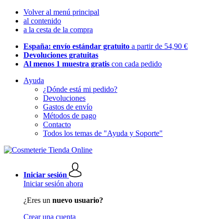
Volver al menú principal
al contenido
a la cesta de la compra
España: envío estándar gratuito
a partir de 54,90 €
Devoluciones gratuitas
Al menos 1 muestra gratis
con cada pedido
Ayuda
¿Dónde está mi pedido?
Devoluciones
Gastos de envío
Métodos de pago
Contacto
Todos los temas de "Ayuda y Soporte"
Iniciar sesión
Iniciar sesión ahora
¿Eres un
nuevo usuario?
Crear una cuenta