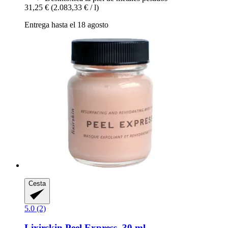
31,25 €
(2.083,33 € / l)
Entrega hasta el 18 agosto
Cesta
5.0 (2)
Lixirskin
Peel Express, 30 ml