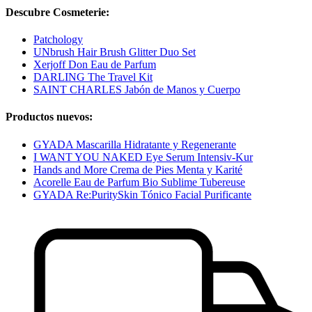
Descubre Cosmeterie:
Patchology
UNbrush Hair Brush Glitter Duo Set
Xerjoff Don Eau de Parfum
DARLING The Travel Kit
SAINT CHARLES Jabón de Manos y Cuerpo
Productos nuevos:
GYADA Mascarilla Hidratante y Regenerante
I WANT YOU NAKED Eye Serum Intensiv-Kur
Hands and More Crema de Pies Menta y Karité
Acorelle Eau de Parfum Bio Sublime Tubereuse
GYADA Re:PuritySkin Tónico Facial Purificante