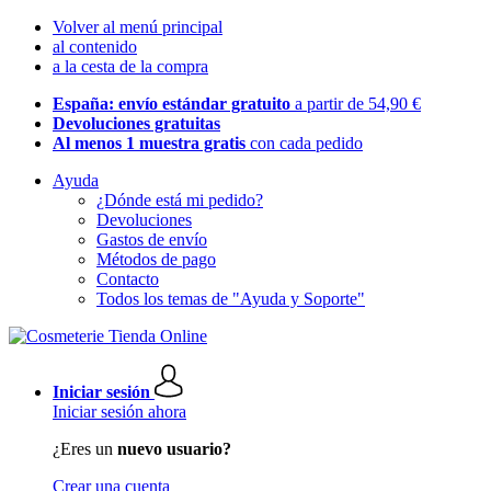
Volver al menú principal
al contenido
a la cesta de la compra
España: envío estándar gratuito
a partir de 54,90 €
Devoluciones gratuitas
Al menos 1 muestra gratis
con cada pedido
Ayuda
¿Dónde está mi pedido?
Devoluciones
Gastos de envío
Métodos de pago
Contacto
Todos los temas de "Ayuda y Soporte"
Iniciar sesión
Iniciar sesión ahora
¿Eres un
nuevo usuario?
Crear una cuenta