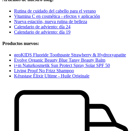
Rutina de cuidado del cabello para el verano
Vitamina C en cosmética - efectos y aplicación
Nueva estación, nueva rutina de belleza
Calendario de adviento: día 24
Calendario de adviento: día 19
Productos nuevos:
geoKIDS Fluoride Toothpaste Strawberry & Hydroxyapatite
Evolve Organic Beauty Blue Tansy Beauty Balm
i+m Naturkosmetik Sun Protect Spray Solar SPF 50
Living Proof No Frizz Shampoo
Kérastase Élixir Ultime - Huile Originale