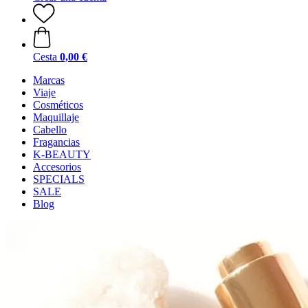
Cesta
0,00 €
Marcas
Viaje
Cosméticos
Maquillaje
Cabello
Fragancias
K-BEAUTY
Accesorios
SPECIALS
SALE
Blog