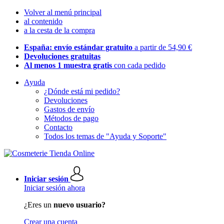
Volver al menú principal
al contenido
a la cesta de la compra
España: envío estándar gratuito
a partir de 54,90 €
Devoluciones gratuitas
Al menos 1 muestra gratis
con cada pedido
Ayuda
¿Dónde está mi pedido?
Devoluciones
Gastos de envío
Métodos de pago
Contacto
Todos los temas de "Ayuda y Soporte"
Iniciar sesión
Iniciar sesión ahora
¿Eres un
nuevo usuario?
Crear una cuenta