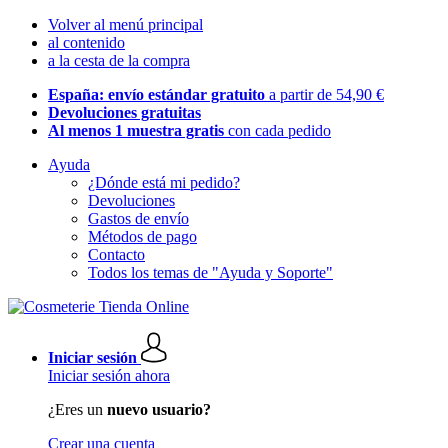
Volver al menú principal
al contenido
a la cesta de la compra
España: envío estándar gratuito
a partir de 54,90 €
Devoluciones gratuitas
Al menos 1 muestra gratis
con cada pedido
Ayuda
¿Dónde está mi pedido?
Devoluciones
Gastos de envío
Métodos de pago
Contacto
Todos los temas de "Ayuda y Soporte"
Iniciar sesión
Iniciar sesión ahora
¿Eres un
nuevo usuario?
Crear una cuenta