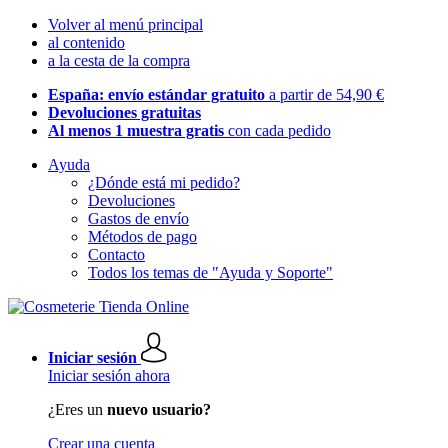
Volver al menú principal
al contenido
a la cesta de la compra
España: envío estándar gratuito
a partir de 54,90 €
Devoluciones gratuitas
Al menos 1 muestra gratis
con cada pedido
Ayuda
¿Dónde está mi pedido?
Devoluciones
Gastos de envío
Métodos de pago
Contacto
Todos los temas de "Ayuda y Soporte"
Iniciar sesión
Iniciar sesión ahora
¿Eres un
nuevo usuario?
Crear una cuenta