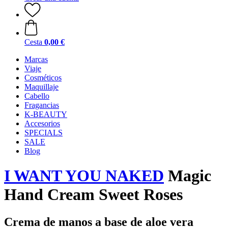
Cesta
0,00 €
Marcas
Viaje
Cosméticos
Maquillaje
Cabello
Fragancias
K-BEAUTY
Accesorios
SPECIALS
SALE
Blog
I WANT YOU NAKED
Magic
Hand Cream Sweet Roses
Crema de manos a base de aloe vera