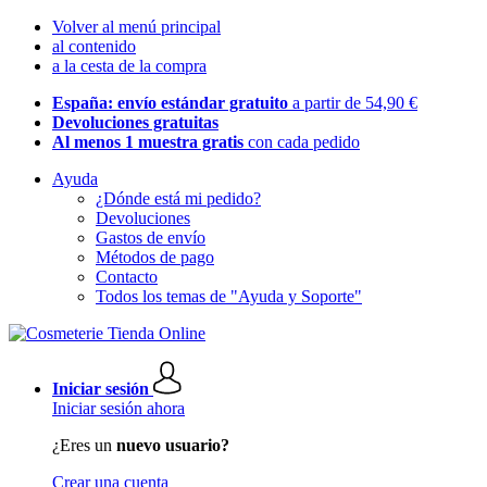
Volver al menú principal
al contenido
a la cesta de la compra
España: envío estándar gratuito
a partir de 54,90 €
Devoluciones gratuitas
Al menos 1 muestra gratis
con cada pedido
Ayuda
¿Dónde está mi pedido?
Devoluciones
Gastos de envío
Métodos de pago
Contacto
Todos los temas de "Ayuda y Soporte"
Iniciar sesión
Iniciar sesión ahora
¿Eres un
nuevo usuario?
Crear una cuenta