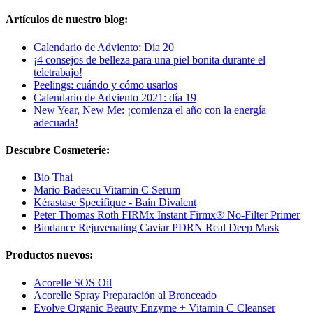
Artículos de nuestro blog:
Calendario de Adviento: Día 20
¡4 consejos de belleza para una piel bonita durante el
teletrabajo!
Peelings: cuándo y cómo usarlos
Calendario de Adviento 2021: día 19
New Year, New Me: ¡comienza el año con la energía
adecuada!
Descubre Cosmeterie:
Bio Thai
Mario Badescu Vitamin C Serum
Kérastase Specifique - Bain Divalent
Peter Thomas Roth FIRMx Instant Firmx® No-Filter Primer
Biodance Rejuvenating Caviar PDRN Real Deep Mask
Productos nuevos:
Acorelle SOS Oil
Acorelle Spray Preparación al Bronceado
Evolve Organic Beauty Enzyme + Vitamin C Cleanser