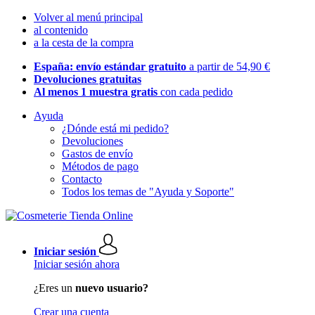
Volver al menú principal
al contenido
a la cesta de la compra
España: envío estándar gratuito
a partir de 54,90 €
Devoluciones gratuitas
Al menos 1 muestra gratis
con cada pedido
Ayuda
¿Dónde está mi pedido?
Devoluciones
Gastos de envío
Métodos de pago
Contacto
Todos los temas de "Ayuda y Soporte"
Iniciar sesión
Iniciar sesión ahora
¿Eres un
nuevo usuario?
Crear una cuenta