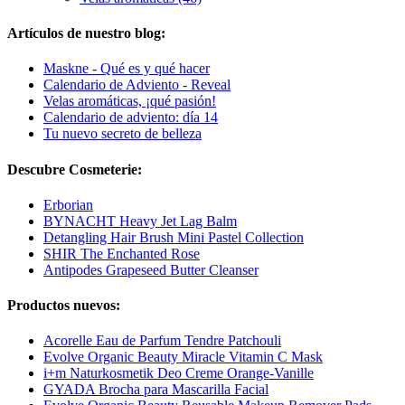
Artículos de nuestro blog:
Maskne - Qué es y qué hacer
Calendario de Adviento - Reveal
Velas aromáticas, ¡qué pasión!
Calendario de adviento: día 14
Tu nuevo secreto de belleza
Descubre Cosmeterie:
Erborian
BYNACHT Heavy Jet Lag Balm
Detangling Hair Brush Mini Pastel Collection
SHIR The Enchanted Rose
Antipodes Grapeseed Butter Cleanser
Productos nuevos:
Acorelle Eau de Parfum Tendre Patchouli
Evolve Organic Beauty Miracle Vitamin C Mask
i+m Naturkosmetik Deo Creme Orange-Vanille
GYADA Brocha para Mascarilla Facial