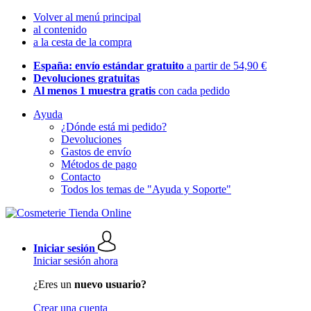
Volver al menú principal
al contenido
a la cesta de la compra
España: envío estándar gratuito
a partir de 54,90 €
Devoluciones gratuitas
Al menos 1 muestra gratis
con cada pedido
Ayuda
¿Dónde está mi pedido?
Devoluciones
Gastos de envío
Métodos de pago
Contacto
Todos los temas de "Ayuda y Soporte"
Iniciar sesión
Iniciar sesión ahora
¿Eres un
nuevo usuario?
Crear una cuenta