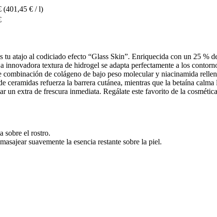
€
(401,45 € / l)
€
s tu atajo al codiciado efecto “Glass Skin”. Enriquecida con un 25 % de
La innovadora textura de hidrogel se adapta perfectamente a los contorno
e combinación de colágeno de bajo peso molecular y niacinamida rellena
 ceramidas refuerza la barrera cutánea, mientras que la betaína calma las 
rtar un extra de frescura inmediata. Regálate este favorito de la cosmét
a sobre el rostro.
masajear suavemente la esencia restante sobre la piel.