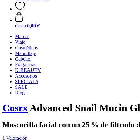
Cesta
0,00 €
Marcas
Viaje
Cosméticos
Maquillaje
Cabello
Fragancias
K-BEAUTY
Accesorios
SPECIALS
SALE
Blog
Cosrx
Advanced Snail Mucin Gl
Mascarilla facial con un 25 % de filtrado 
1 Valoración