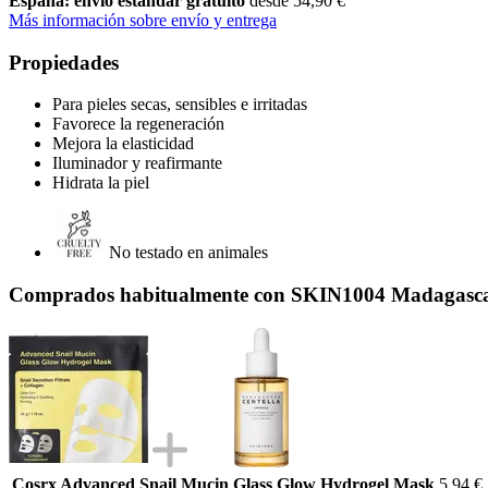
España: envío estándar gratuito
desde 54,90 €
Más información sobre envío y entrega
Propiedades
Para pieles secas, sensibles e irritadas
Favorece la regeneración
Mejora la elasticidad
Iluminador y reafirmante
Hidrata la piel
No testado en animales
Comprados habitualmente con SKIN1004 Madagascar
Cosrx Advanced Snail Mucin Glass Glow Hydrogel Mask
5,94 €