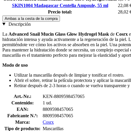
SKIN1004 Madagascar Centella Ampoule, 55 ml
22,08 
Precio total:
28,02 
Ambas a la cesta de la compra
Descripción
La
Advanced Snail Mucin Glass Glow Hydrogel Mask
de
Cosrx
e
hidratación intensa y ayuda activamente a la regeneración de la piel. 
permitiéndote ver cómo los activos se absorben en la piel. Una potent
Para mantener la hidratación donde se necesita, un complejo especial de
mascarilla es el tratamiento perfecto para mejorar la elasticidad y apo
Modo de uso
Utilizar la mascarilla después de limpiar y tonificar el rostro.
Abrir el sobre, retirar la película protectora y aplicar la mascarill
Retirar después de 2-3 horas o cuando se vuelva transparente y 
Art.-Nr.:
KEN-8809598457065
Contenido:
1 ud.
EAN:
8809598457065
Fabricante N.º:
8809598457065
Marca:
Cosrx
Tipo de producto:
Mascarillas