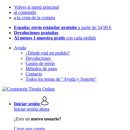
Volver al menú principal
al contenido
a la cesta de la compra
España: envío estándar gratuito
a partir de 54,90 €
Devoluciones gratuitas
Al menos 1 muestra gratis
con cada pedido
Ayuda
¿Dónde está mi pedido?
Devoluciones
Gastos de envío
Métodos de pago
Contacto
Todos los temas de "Ayuda y Soporte"
Iniciar sesión
Iniciar sesión ahora
¿Eres un
nuevo usuario?
Crear una cuenta