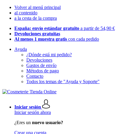
Volver al menú principal
al contenido
a la cesta de la compra
España: envío estándar gratuito
a partir de 54,90 €
Devoluciones gratuitas
Al menos 1 muestra gratis
con cada pedido
Ayuda
¿Dónde está mi pedido?
Devoluciones
Gastos de envío
Métodos de pago
Contacto
Todos los temas de "Ayuda y Soporte"
Iniciar sesión
Iniciar sesión ahora
¿Eres un
nuevo usuario?
Crear una cuenta