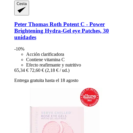
Cesta
Peter Thomas Roth
Potent C -​ Power
Brightening Hydra-​Gel eye Patches, 30
unidades
-10%
Acción clarificadora
Contiene vitamina C
Efecto reafirmante y nutritivo
65,34 €
72,60 €
(2,18 € / ud.)
Entrega gratuita hasta el 18 agosto