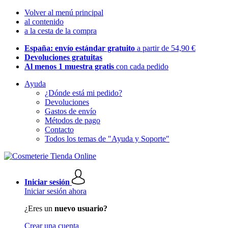
Volver al menú principal
al contenido
a la cesta de la compra
España: envío estándar gratuito
a partir de 54,90 €
Devoluciones gratuitas
Al menos 1 muestra gratis
con cada pedido
Ayuda
¿Dónde está mi pedido?
Devoluciones
Gastos de envío
Métodos de pago
Contacto
Todos los temas de "Ayuda y Soporte"
Iniciar sesión
Iniciar sesión ahora
¿Eres un
nuevo usuario?
Crear una cuenta