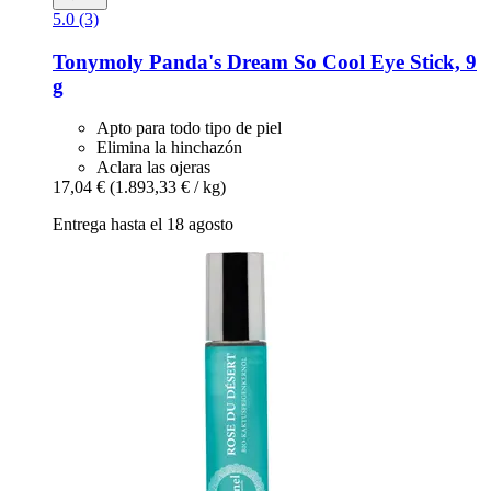
5.0 (3)
Tonymoly
Panda's Dream So Cool Eye Stick, 9
g
Apto para todo tipo de piel
Elimina la hinchazón
Aclara las ojeras
17,04 €
(1.893,33 € / kg)
Entrega hasta el 18 agosto