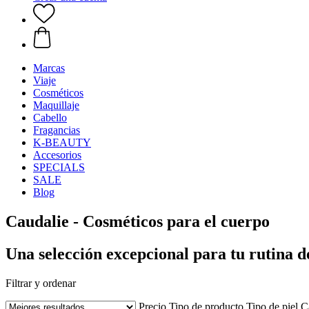
Marcas
Viaje
Cosméticos
Maquillaje
Cabello
Fragancias
K-BEAUTY
Accesorios
SPECIALS
SALE
Blog
Caudalie - Cosméticos para el cuerpo
Una selección excepcional para tu rutina de
Filtrar y ordenar
Precio
Tipo de producto
Tipo de piel
C