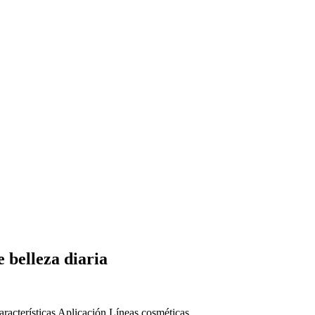
 belleza diaria
aracterísticas
Aplicación
Líneas cosméticas