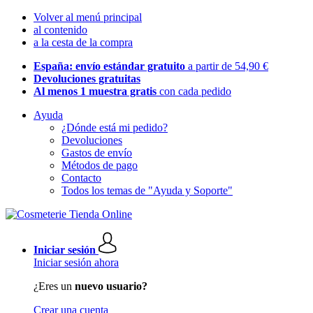
Volver al menú principal
al contenido
a la cesta de la compra
España: envío estándar gratuito
a partir de 54,90 €
Devoluciones gratuitas
Al menos 1 muestra gratis
con cada pedido
Ayuda
¿Dónde está mi pedido?
Devoluciones
Gastos de envío
Métodos de pago
Contacto
Todos los temas de "Ayuda y Soporte"
Iniciar sesión
Iniciar sesión ahora
¿Eres un
nuevo usuario?
Crear una cuenta