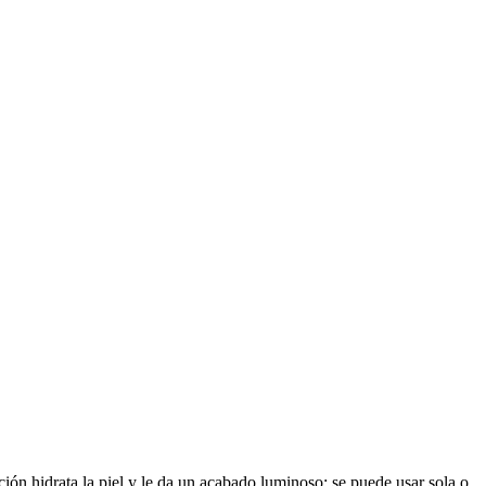
oción hidrata la piel y le da un acabado luminoso; se puede usar sola o