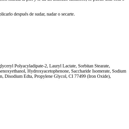
licarlo después de sudar, nadar o secarte.
ceryl Polyacyladipate-2, Lauryl Lactate, Sorbitan Stearate,
 Phenoxyethanol, Hydroxyacetophenone, Saccharide Isomerate, Sodium
n, Disodium Edta, Propylene Glycol, CI 77499 (Iron Oxide),