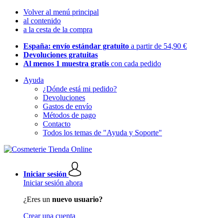
Volver al menú principal
al contenido
a la cesta de la compra
España: envío estándar gratuito
a partir de 54,90 €
Devoluciones gratuitas
Al menos 1 muestra gratis
con cada pedido
Ayuda
¿Dónde está mi pedido?
Devoluciones
Gastos de envío
Métodos de pago
Contacto
Todos los temas de "Ayuda y Soporte"
Iniciar sesión
Iniciar sesión ahora
¿Eres un
nuevo usuario?
Crear una cuenta