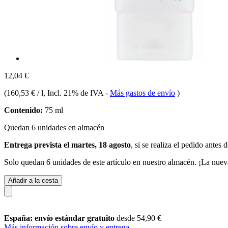
12,04 €
(
160,53 € / l
, Incl. 21% de IVA
-
Más gastos de envío
)
Contenido:
75 ml
Quedan 6 unidades en almacén
Entrega prevista el martes, 18 agosto
, si se realiza el pedido antes 
Solo quedan 6 unidades de este artículo en nuestro almacén. ¡La nuev
Añadir a la cesta
España: envío estándar gratuito
desde 54,90 €
Más información sobre envío y entrega