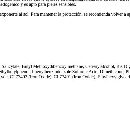
dogénico y es apto para pieles sensibles.
exponerte al sol. Para mantener la protección, se recomienda volver a ap
 Salicylate, Butyl Methoxydibenzoylmethane, Cetearylalcohol, Bis-Digly
methylbutylphenol, Phenylbenzimidazole Sulfonic Acid, Dimethicone,
e, CI 77492 (Iron Oxide), CI 77491 (Iron Oxide), Ethylhexylglyceri