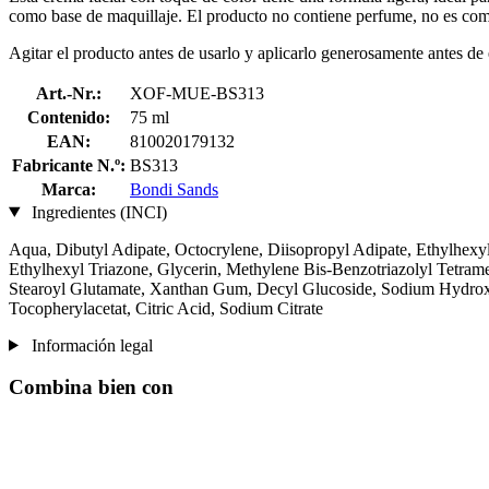
como base de maquillaje. El producto no contiene perfume, no es come
Agitar el producto antes de usarlo y aplicarlo generosamente antes de 
Art.-Nr.:
XOF-MUE-BS313
Contenido:
75 ml
EAN:
810020179132
Fabricante N.º:
BS313
Marca:
Bondi Sands
Ingredientes (INCI)
Aqua, Dibutyl Adipate, Octocrylene, Diisopropyl Adipate, Ethylhexyl
Ethylhexyl Triazone, Glycerin, Methylene Bis-Benzotriazolyl Tetra
Stearoyl Glutamate, Xanthan Gum, Decyl Glucoside, Sodium Hydroxyd
Tocopherylacetat, Citric Acid, Sodium Citrate
Información legal
Combina bien con