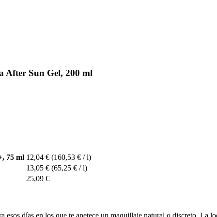
 After Sun Gel, 200 ml
, 75 ml
12,04 €
(160,53 € / l)
13,05 €
(65,25 € / l)
25,09 €
ra esos días en los que te apetece un maquillaje natural o discreto. La l