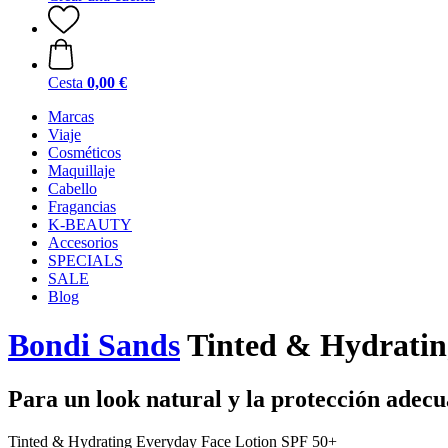
Cesta
0,00 €
Marcas
Viaje
Cosméticos
Maquillaje
Cabello
Fragancias
K-BEAUTY
Accesorios
SPECIALS
SALE
Blog
Bondi Sands
Tinted & Hydratin
Para un look natural y la protección adec
Tinted & Hydrating Everyday Face Lotion SPF 50+