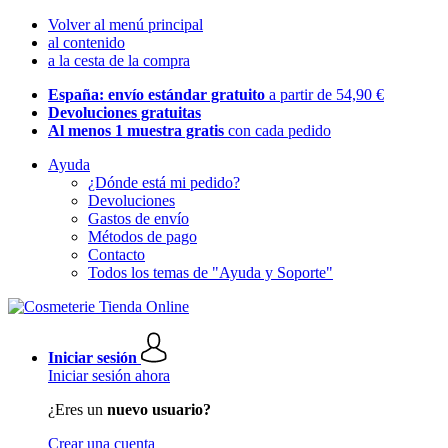
Volver al menú principal
al contenido
a la cesta de la compra
España: envío estándar gratuito
a partir de 54,90 €
Devoluciones gratuitas
Al menos 1 muestra gratis
con cada pedido
Ayuda
¿Dónde está mi pedido?
Devoluciones
Gastos de envío
Métodos de pago
Contacto
Todos los temas de "Ayuda y Soporte"
Iniciar sesión
Iniciar sesión ahora
¿Eres un
nuevo usuario?
Crear una cuenta