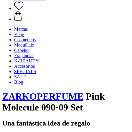
Marcas
Viaje
Cosméticos
Maquillaje
Cabello
Fragancias
K-BEAUTY
Accesorios
SPECIALS
SALE
Blog
ZARKOPERFUME
Pink
Molecule 090·09 Set
Una fantástica idea de regalo