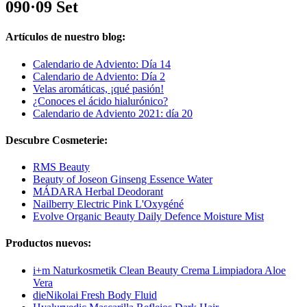
090·09 Set
Artículos de nuestro blog:
Calendario de Adviento: Día 14
Calendario de Adviento: Día 2
Velas aromáticas, ¡qué pasión!
¿Conoces el ácido hialurónico?
Calendario de Adviento 2021: día 20
Descubre Cosmeterie:
RMS Beauty
Beauty of Joseon Ginseng Essence Water
MÁDARA Herbal Deodorant
Nailberry Electric Pink L'Oxygéné
Evolve Organic Beauty Daily Defence Moisture Mist
Productos nuevos:
i+m Naturkosmetik Clean Beauty Crema Limpiadora Aloe
Vera
dieNikolai Fresh Body Fluid