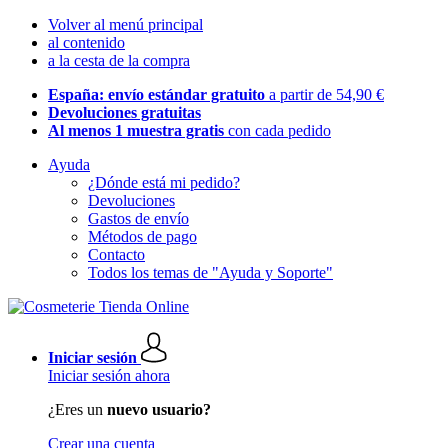
Volver al menú principal
al contenido
a la cesta de la compra
España: envío estándar gratuito
a partir de 54,90 €
Devoluciones gratuitas
Al menos 1 muestra gratis
con cada pedido
Ayuda
¿Dónde está mi pedido?
Devoluciones
Gastos de envío
Métodos de pago
Contacto
Todos los temas de "Ayuda y Soporte"
Iniciar sesión
Iniciar sesión ahora
¿Eres un
nuevo usuario?
Crear una cuenta