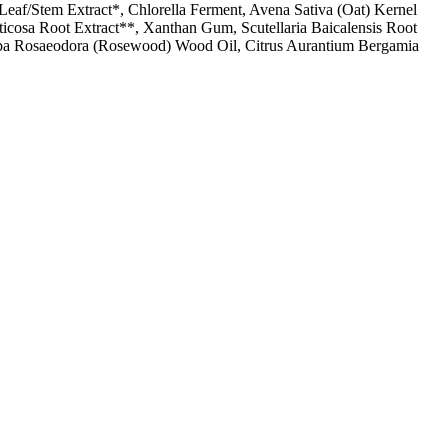
Leaf/Stem Extract*, Chlorella Ferment, Avena Sativa (Oat) Kernel
uticosa Root Extract**, Xanthan Gum, Scutellaria Baicalensis Root
 Aniba Rosaeodora (Rosewood) Wood Oil, Citrus Aurantium Bergamia