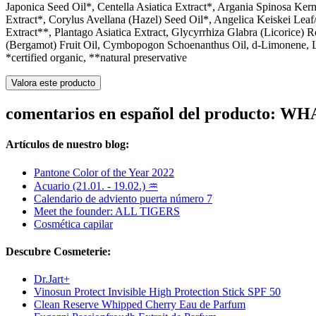
Japonica Seed Oil*, Centella Asiatica Extract*, Argania Spinosa Ke
Extract*, Corylus Avellana (Hazel) Seed Oil*, Angelica Keiskei Leaf/
Extract**, Plantago Asiatica Extract, Glycyrrhiza Glabra (Licorice
(Bergamot) Fruit Oil, Cymbopogon Schoenanthus Oil, d-Limonene, L
*certified organic, **natural preservative
Valora este producto
comentarios en español del producto: W
Artículos de nuestro blog:
Pantone Color of the Year 2022
Acuario (21.01. - 19.02.) ♒
Calendario de adviento puerta número 7
Meet the founder: ALL TIGERS
Cosmética capilar
Descubre Cosmeterie:
Dr.Jart+
Vinosun Protect Invisible High Protection Stick SPF 50
Clean Reserve Whipped Cherry Eau de Parfum