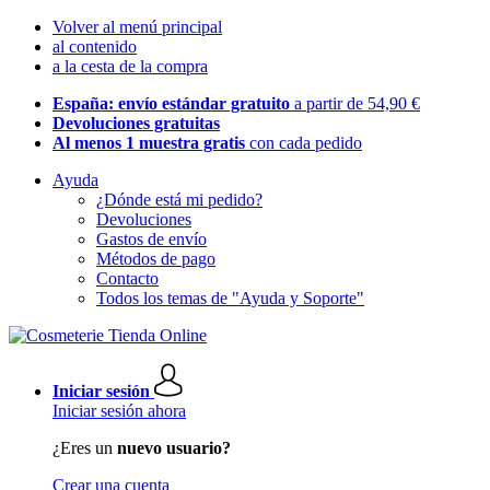
Volver al menú principal
al contenido
a la cesta de la compra
España: envío estándar gratuito
a partir de 54,90 €
Devoluciones gratuitas
Al menos 1 muestra gratis
con cada pedido
Ayuda
¿Dónde está mi pedido?
Devoluciones
Gastos de envío
Métodos de pago
Contacto
Todos los temas de "Ayuda y Soporte"
Iniciar sesión
Iniciar sesión ahora
¿Eres un
nuevo usuario?
Crear una cuenta