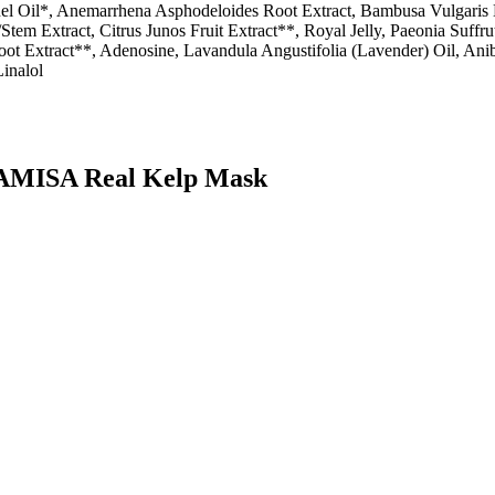
rnel Oil*, Anemarrhena Asphodeloides Root Extract, Bambusa Vulgaris 
Stem Extract, Citrus Junos Fruit Extract**, Royal Jelly, Paeonia Suffr
) Root Extract**, Adenosine, Lavandula Angustifolia (Lavender) Oil,
inalol
HAMISA Real Kelp Mask