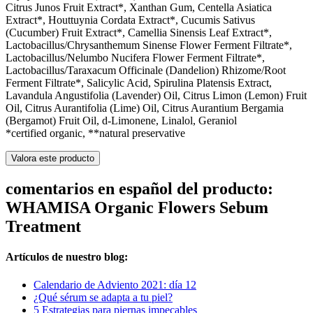
Citrus Junos Fruit Extract*, Xanthan Gum, Centella Asiatica
Extract*, Houttuynia Cordata Extract*, Cucumis Sativus
(Cucumber) Fruit Extract*, Camellia Sinensis Leaf Extract*,
Lactobacillus/Chrysanthemum Sinense Flower Ferment Filtrate*,
Lactobacillus/Nelumbo Nucifera Flower Ferment Filtrate*,
Lactobacillus/Taraxacum Officinale (Dandelion) Rhizome/Root
Ferment Filtrate*, Salicylic Acid, Spirulina Platensis Extract,
Lavandula Angustifolia (Lavender) Oil, Citrus Limon (Lemon) Fruit
Oil, Citrus Aurantifolia (Lime) Oil, Citrus Aurantium Bergamia
(Bergamot) Fruit Oil, d-Limonene, Linalol, Geraniol
*certified organic, **natural preservative
Valora este producto
comentarios en español del producto:
WHAMISA Organic Flowers Sebum
Treatment
Artículos de nuestro blog:
Calendario de Adviento 2021: día 12
¿Qué sérum se adapta a tu piel?
5 Estrategias para piernas impecables