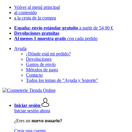
Volver al menú principal
al contenido
a la cesta de la compra
España: envío estándar gratuito
a partir de 54,90 €
Devoluciones gratuitas
Al menos 1 muestra gratis
con cada pedido
Ayuda
¿Dónde está mi pedido?
Devoluciones
Gastos de envío
Métodos de pago
Contacto
Todos los temas de "Ayuda y Soporte"
Iniciar sesión
Iniciar sesión ahora
¿Eres un
nuevo usuario?
Crear una cuenta