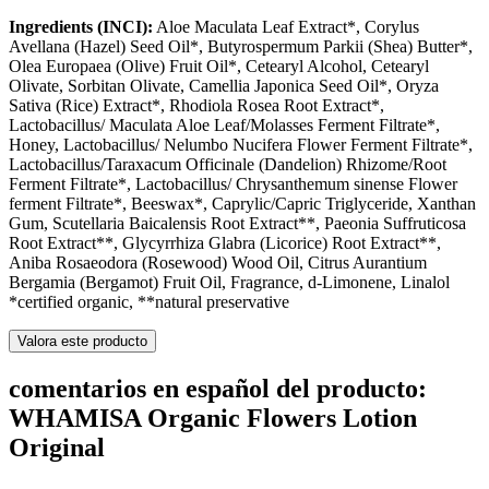
Ingredients (INCI):
Aloe Maculata Leaf Extract*, Corylus
Avellana (Hazel) Seed Oil*, Butyrospermum Parkii (Shea) Butter*,
Olea Europaea (Olive) Fruit Oil*, Cetearyl Alcohol, Cetearyl
Olivate, Sorbitan Olivate, Camellia Japonica Seed Oil*, Oryza
Sativa (Rice) Extract*, Rhodiola Rosea Root Extract*,
Lactobacillus/ Maculata Aloe Leaf/Molasses Ferment Filtrate*,
Honey, Lactobacillus/ Nelumbo Nucifera Flower Ferment Filtrate*,
Lactobacillus/Taraxacum Officinale (Dandelion) Rhizome/Root
Ferment Filtrate*, Lactobacillus/ Chrysanthemum sinense Flower
ferment Filtrate*, Beeswax*, Caprylic/Capric Triglyceride, Xanthan
Gum, Scutellaria Baicalensis Root Extract**, Paeonia Suffruticosa
Root Extract**, Glycyrrhiza Glabra (Licorice) Root Extract**,
Aniba Rosaeodora (Rosewood) Wood Oil, Citrus Aurantium
Bergamia (Bergamot) Fruit Oil, Fragrance, d-Limonene, Linalol
*certified organic, **natural preservative
Valora este producto
comentarios en español del producto:
WHAMISA Organic Flowers Lotion
Original