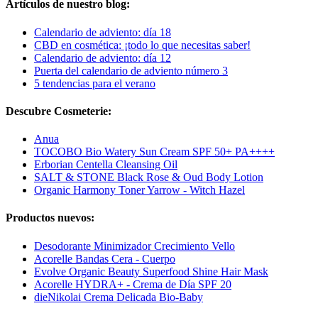
Artículos de nuestro blog:
Calendario de adviento: día 18
CBD en cosmética: ¡todo lo que necesitas saber!
Calendario de adviento: día 12
Puerta del calendario de adviento número 3
5 tendencias para el verano
Descubre Cosmeterie:
Anua
TOCOBO Bio Watery Sun Cream SPF 50+ PA++++
Erborian Centella Cleansing Oil
SALT & STONE Black Rose & Oud Body Lotion
Organic Harmony Toner Yarrow - Witch Hazel
Productos nuevos:
Desodorante Minimizador Crecimiento Vello
Acorelle Bandas Cera - Cuerpo
Evolve Organic Beauty Superfood Shine Hair Mask
Acorelle HYDRA+ - Crema de Día SPF 20
dieNikolai Crema Delicada Bio-Baby