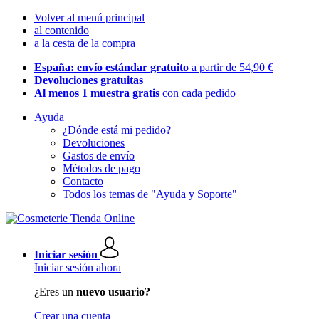
Volver al menú principal
al contenido
a la cesta de la compra
España: envío estándar gratuito
a partir de 54,90 €
Devoluciones gratuitas
Al menos 1 muestra gratis
con cada pedido
Ayuda
¿Dónde está mi pedido?
Devoluciones
Gastos de envío
Métodos de pago
Contacto
Todos los temas de "Ayuda y Soporte"
Iniciar sesión
Iniciar sesión ahora
¿Eres un
nuevo usuario?
Crear una cuenta