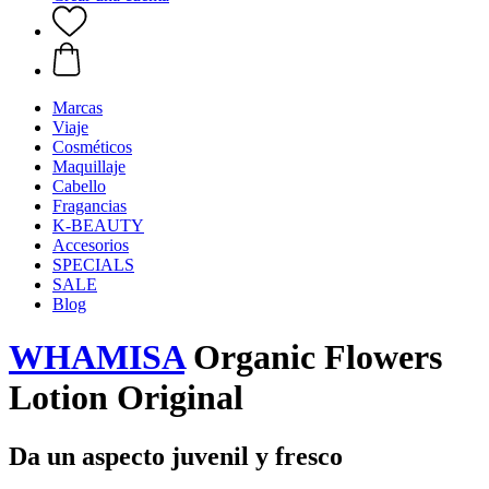
Marcas
Viaje
Cosméticos
Maquillaje
Cabello
Fragancias
K-BEAUTY
Accesorios
SPECIALS
SALE
Blog
WHAMISA
Organic Flowers
Lotion Original
Da un aspecto juvenil y fresco