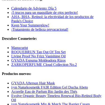
Calendario de Adviento: Día 5
¡5 trucos para un maquillaje de ojos perfecto!
AHA, BHA, Retinol: la efectividad de los productos de
Paula's Choice
Keep Your Summerglow!
¡Tratamiento de belleza prevacacional!
Descubre Cosmeterie:
Manucurist
ROQUEBRUN Tan Out Of Ten Set
Living Proof No Frizz Vanishing Oil
GYADA Espuma Moldeadora Rizos
ZARKOPERFUME Cloud Collection No.2
Productos nuevos:
GYADA Aftersun Hair Mask
i+m Naturkosmetik FAIR Edition Gel Ducha Abeto
Acorelle Eau de Parfum Bio Jardin des Thés
Evolve Organic Beauty Timeless Renewal Bio-Retinol Body
Oil
i+m Naturkosmetik Mix & Match The Barrier Cream