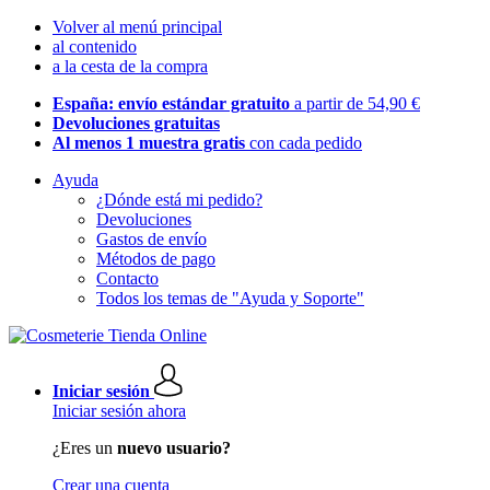
Volver al menú principal
al contenido
a la cesta de la compra
España: envío estándar gratuito
a partir de 54,90 €
Devoluciones gratuitas
Al menos 1 muestra gratis
con cada pedido
Ayuda
¿Dónde está mi pedido?
Devoluciones
Gastos de envío
Métodos de pago
Contacto
Todos los temas de "Ayuda y Soporte"
Iniciar sesión
Iniciar sesión ahora
¿Eres un
nuevo usuario?
Crear una cuenta