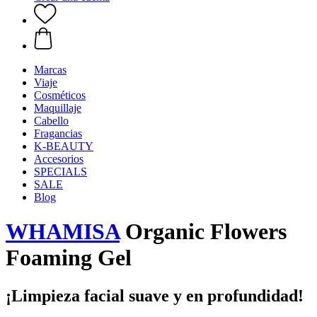
Marcas
Viaje
Cosméticos
Maquillaje
Cabello
Fragancias
K-BEAUTY
Accesorios
SPECIALS
SALE
Blog
WHAMISA
Organic Flowers
Foaming Gel
¡Limpieza facial suave y en profundidad!