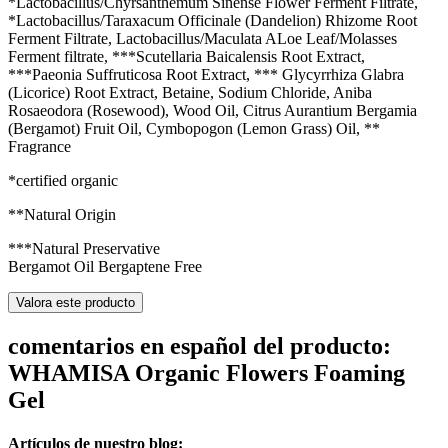
*Lactobacillus/Chyrsanthemum Sinense Flower Ferment Filtrate,
*Lactobacillus/Taraxacum Officinale (Dandelion) Rhizome Root
Ferment Filtrate, Lactobacillus/Maculata ALoe Leaf/Molasses
Ferment filtrate, ***Scutellaria Baicalensis Root Extract,
***Paeonia Suffruticosa Root Extract, *** Glycyrrhiza Glabra
(Licorice) Root Extract, Betaine, Sodium Chloride, Aniba
Rosaeodora (Rosewood), Wood Oil, Citrus Aurantium Bergamia
(Bergamot) Fruit Oil, Cymbopogon (Lemon Grass) Oil, **
Fragrance
*certified organic
**Natural Origin
***Natural Preservative
Bergamot Oil Bergaptene Free
Valora este producto
comentarios en español del producto:
WHAMISA Organic Flowers Foaming
Gel
Artículos de nuestro blog: