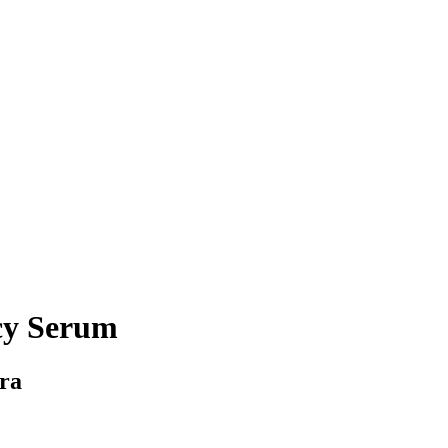
cy Serum
era