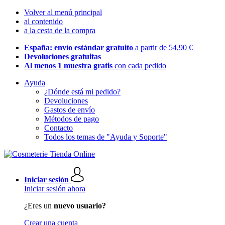
Volver al menú principal
al contenido
a la cesta de la compra
España: envío estándar gratuito
a partir de 54,90 €
Devoluciones gratuitas
Al menos 1 muestra gratis
con cada pedido
Ayuda
¿Dónde está mi pedido?
Devoluciones
Gastos de envío
Métodos de pago
Contacto
Todos los temas de "Ayuda y Soporte"
Iniciar sesión
Iniciar sesión ahora
¿Eres un
nuevo usuario?
Crear una cuenta