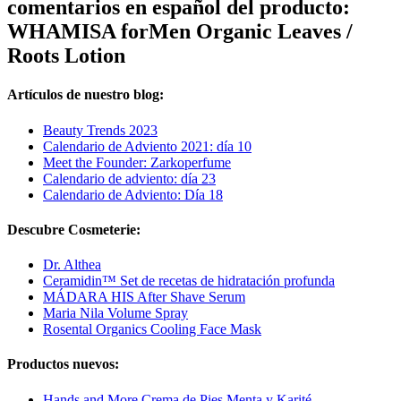
comentarios en español del producto:
WHAMISA forMen Organic Leaves /
Roots Lotion
Artículos de nuestro blog:
Beauty Trends 2023
Calendario de Adviento 2021: día 10
Meet the Founder: Zarkoperfume
Calendario de adviento: día 23
Calendario de Adviento: Día 18
Descubre Cosmeterie:
Dr. Althea
Ceramidin™ Set de recetas de hidratación profunda
MÁDARA HIS After Shave Serum
Maria Nila Volume Spray
Rosental Organics Cooling Face Mask
Productos nuevos:
Hands and More Crema de Pies Menta y Karité