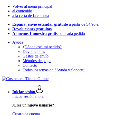
Volver al menú principal
al contenido
a la cesta de la compra
España: envío estándar gratuito
a partir de 54,90 €
Devoluciones gratuitas
Al menos 1 muestra gratis
con cada pedido
Ayuda
¿Dónde está mi pedido?
Devoluciones
Gastos de envío
Métodos de pago
Contacto
Todos los temas de "Ayuda y Soporte"
Iniciar sesión
Iniciar sesión ahora
¿Eres un
nuevo usuario?
Crear una cuenta