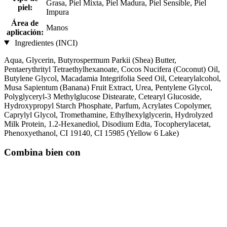
Grasa, Piel Mixta, Piel Madura, Piel Sensible, Piel
piel:
Impura
Área de
Manos
aplicación:
Ingredientes (INCI)
Aqua, Glycerin, Butyrospermum Parkii (Shea) Butter,
Pentaerythrityl Tetraethylhexanoate, Cocos Nucifera (Coconut) Oil,
Butylene Glycol, Macadamia Integrifolia Seed Oil, Cetearylalcohol,
Musa Sapientum (Banana) Fruit Extract, Urea, Pentylene Glycol,
Polyglyceryl-3 Methylglucose Distearate, Cetearyl Glucoside,
Hydroxypropyl Starch Phosphate, Parfum, Acrylates Copolymer,
Caprylyl Glycol, Tromethamine, Ethylhexylglycerin, Hydrolyzed
Milk Protein, 1.2-Hexanediol, Disodium Edta, Tocopherylacetat,
Phenoxyethanol, CI 19140, CI 15985 (Yellow 6 Lake)
Combina bien con