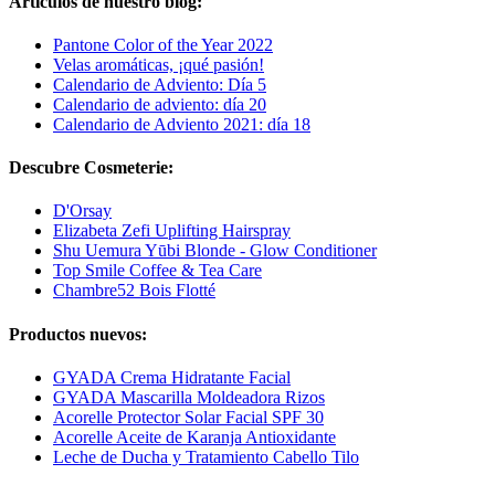
Artículos de nuestro blog:
Pantone Color of the Year 2022
Velas aromáticas, ¡qué pasión!
Calendario de Adviento: Día 5
Calendario de adviento: día 20
Calendario de Adviento 2021: día 18
Descubre Cosmeterie:
D'Orsay
Elizabeta Zefi Uplifting Hairspray
Shu Uemura Yūbi Blonde - Glow Conditioner
Top Smile Coffee & Tea Care
Chambre52 Bois Flotté
Productos nuevos:
GYADA Crema Hidratante Facial
GYADA Mascarilla Moldeadora Rizos
Acorelle Protector Solar Facial SPF 30
Acorelle Aceite de Karanja Antioxidante
Leche de Ducha y Tratamiento Cabello Tilo