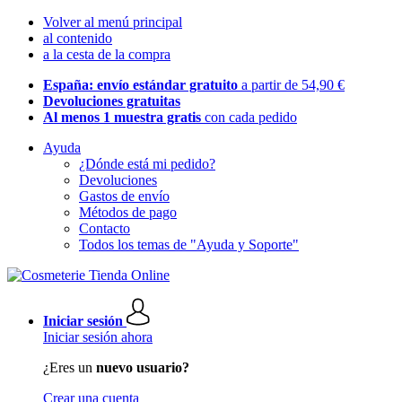
Volver al menú principal
al contenido
a la cesta de la compra
España: envío estándar gratuito
a partir de 54,90 €
Devoluciones gratuitas
Al menos 1 muestra gratis
con cada pedido
Ayuda
¿Dónde está mi pedido?
Devoluciones
Gastos de envío
Métodos de pago
Contacto
Todos los temas de "Ayuda y Soporte"
Iniciar sesión
Iniciar sesión ahora
¿Eres un
nuevo usuario?
Crear una cuenta