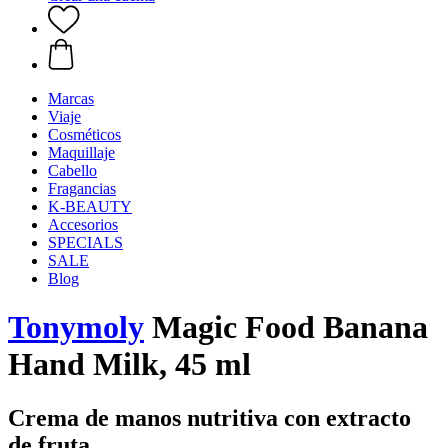
Marcas
Viaje
Cosméticos
Maquillaje
Cabello
Fragancias
K-BEAUTY
Accesorios
SPECIALS
SALE
Blog
Tonymoly
Magic Food Banana
Hand Milk, 45 ml
Crema de manos nutritiva con extracto
de fruta