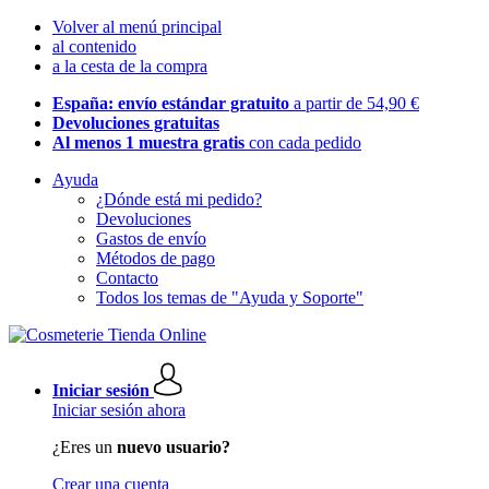
Volver al menú principal
al contenido
a la cesta de la compra
España: envío estándar gratuito
a partir de 54,90 €
Devoluciones gratuitas
Al menos 1 muestra gratis
con cada pedido
Ayuda
¿Dónde está mi pedido?
Devoluciones
Gastos de envío
Métodos de pago
Contacto
Todos los temas de "Ayuda y Soporte"
Iniciar sesión
Iniciar sesión ahora
¿Eres un
nuevo usuario?
Crear una cuenta