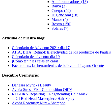
Autobronceadores (13)
Barba (2)
Cuerpo (49)
Higiene oral (18)
Manos (4)
Rostro (150)
Solares (7)
Artículos de nuestro blog:
Calendario de Adviento 2021: día 17
AHA, BHA, Retinol: la efectividad de los productos de Paula'
Calendario de adviento: día 19
¡Cómo teñir las cejas en casa!
Face rollers: las herramientas de belleza del Lejano Oriente
Descubre Cosmeterie:
Danessa Myricks Beauty
Aveda Stress-Fix - Composition Oil™
REBORN Repairing + Regenerating Hair Mask
TIGI Bed Head Masterpiece Hair Spray
Aveda Rosemary Mint - Shampoo