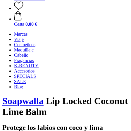
Cesta
0,00 €
Marcas
Viaje
Cosméticos
Maquillaje
Cabello
Fragancias
K-BEAUTY
Accesorios
SPECIALS
SALE
Blog
Soapwalla
Lip Locked Coconut
Lime Balm
Protege los labios con coco y lima