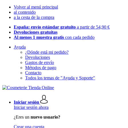
Volver al menú principal
al contenido
a la cesta de la compra
España: envío estándar gratuito
a partir de 54,90 €
Devoluciones gratuitas
Al menos 1 muestra gratis
con cada pedido
Ayuda
¿Dónde está mi pedido?
Devoluciones
Gastos de envío
Métodos de pago
Contacto
Todos los temas de "Ayuda y Soporte"
Iniciar sesión
Iniciar sesión ahora
¿Eres un
nuevo usuario?
Crear una cuenta