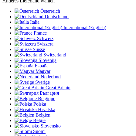
Anderes Lieferland wählen
Österreich
Deutschland
Italia
International (English)
France
Schweiz
Svizzera
Suisse
Switzerland
Slovenija
España
Magyar
Nederland
Sverige
Great Britain
България
Belgique
Polska
Hrvatska
Belgien
België
Slovensko
Suomi