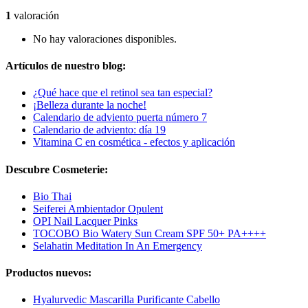
1
valoración
No hay valoraciones disponibles.
Artículos de nuestro blog:
¿Qué hace que el retinol sea tan especial?
¡Belleza durante la noche!
Calendario de adviento puerta número 7
Calendario de adviento: día 19
Vitamina C en cosmética - efectos y aplicación
Descubre Cosmeterie:
Bio Thai
Seiferei Ambientador Opulent
OPI Nail Lacquer Pinks
TOCOBO Bio Watery Sun Cream SPF 50+ PA++++
Selahatin Meditation In An Emergency
Productos nuevos:
Hyalurvedic Mascarilla Purificante Cabello