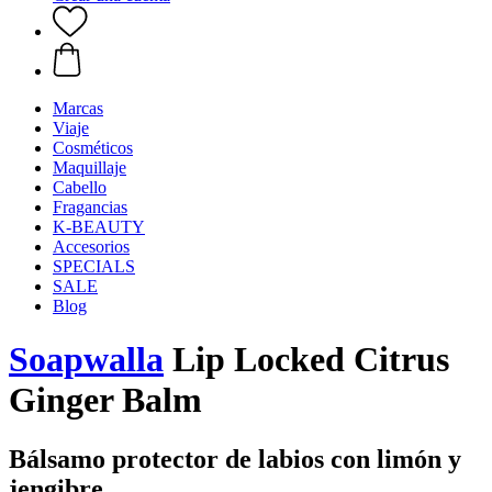
Marcas
Viaje
Cosméticos
Maquillaje
Cabello
Fragancias
K-BEAUTY
Accesorios
SPECIALS
SALE
Blog
Soapwalla
Lip Locked Citrus
Ginger Balm
Bálsamo protector de labios con limón y
jengibre