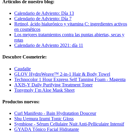
Artículos de nuestro blog:
Calendario de Adviento: Día 13
Calendario de Adviento: Día 7
Retinol, ácido hialurónico y vitamina C: ingredientes activos
en cosméticos
Los mejores tratamientos contra las puntas abiertas, secas y
rotas
Calendario de Adviento 2021: día 11
Descubre Cosmeterie:
Caudalie
GLOV HydroWeave™ 2-in-1 Hair & Body Towel
Technocolor 1 Hour Express Self Tanning Foam - Magenta
AXIS-Y Daily Purifying Treatment Toner
Tonymoly I´m Aloe Mask Sheet
Productos nuevos:
Curl Manifesto - Bain Hydratation Douceur
Shu Uemura Izumi Tonic Gloss
Symbiose - Sérum Cellulaire Nuit Anti-Pelliculaire Intensif
GYADA Tónico Facial Hidratante