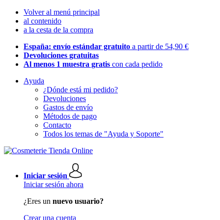
Volver al menú principal
al contenido
a la cesta de la compra
España: envío estándar gratuito
a partir de 54,90 €
Devoluciones gratuitas
Al menos 1 muestra gratis
con cada pedido
Ayuda
¿Dónde está mi pedido?
Devoluciones
Gastos de envío
Métodos de pago
Contacto
Todos los temas de "Ayuda y Soporte"
Iniciar sesión
Iniciar sesión ahora
¿Eres un
nuevo usuario?
Crear una cuenta