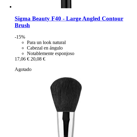
Sigma Beauty
F40 -​ Large Angled Contour
Brush
-15%
Para un look natural
Cabezal en ángulo
Notablemente esponjoso
17,06 €
20,08 €
Agotado