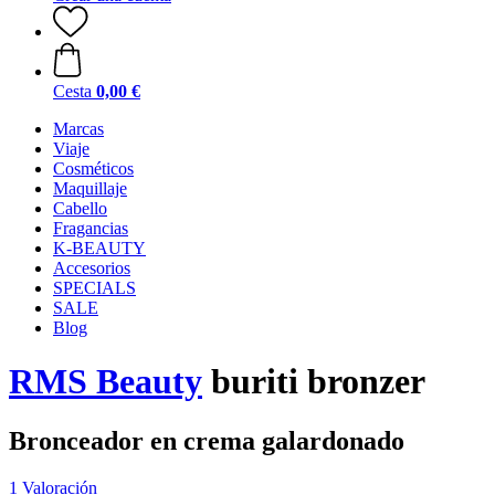
Cesta
0,00 €
Marcas
Viaje
Cosméticos
Maquillaje
Cabello
Fragancias
K-BEAUTY
Accesorios
SPECIALS
SALE
Blog
RMS Beauty
buriti bronzer
Bronceador en crema galardonado
1 Valoración