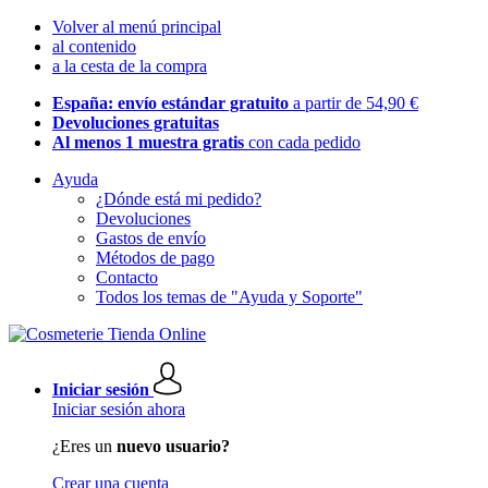
Volver al menú principal
al contenido
a la cesta de la compra
España: envío estándar gratuito
a partir de 54,90 €
Devoluciones gratuitas
Al menos 1 muestra gratis
con cada pedido
Ayuda
¿Dónde está mi pedido?
Devoluciones
Gastos de envío
Métodos de pago
Contacto
Todos los temas de "Ayuda y Soporte"
Iniciar sesión
Iniciar sesión ahora
¿Eres un
nuevo usuario?
Crear una cuenta