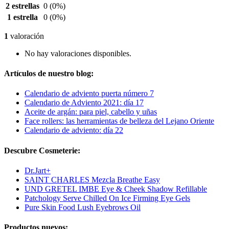
2 estrellas
0
(0%)
1 estrella
0
(0%)
1
valoración
No hay valoraciones disponibles.
Artículos de nuestro blog:
Calendario de adviento puerta número 7
Calendario de Adviento 2021: día 17
Aceite de argán: para piel, cabello y uñas
Face rollers: las herramientas de belleza del Lejano Oriente
Calendario de adviento: día 22
Descubre Cosmeterie:
Dr.Jart+
SAINT CHARLES Mezcla Breathe Easy
UND GRETEL IMBE Eye & Cheek Shadow Refillable
Patchology Serve Chilled On Ice Firming Eye Gels
Pure Skin Food Lush Eyebrows Oil
Productos nuevos: