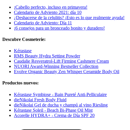
¡Cabello perfecto, incluso en primavera!
Calendario de Adviento 2021: día 10
¿Deshacerse de la celulitis? ¡Esto es lo que realmente ayuda!
Calendario de Adviento: Día 11
¡6 consejos para un bronceado bonito y duradero!
Descubre Cosmeterie:
Kérastase
RMS Beauty Hydra Setting Powder
Caudalie Resveratrol-Lift Firming Cashmere Cream
NUORI Award-Winning Bestseller Collection
Evolve Organic Beauty Zen Whisper Ceramide Body Oil
Productos nuevos:
Kérastase Symbiose - Bain Pureté Anti-Pelliculaire
dieNikolai Fresh Body Fluid
dieNikolai Gel de ducha y champú al vino Riesling
Kérastase Soleil - Beach Bi-Phase Oil Mist
Acorelle HYDRA+ - Crema de Día SPF 20