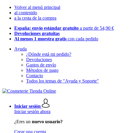
Volver al menú principal
al contenido
a la cesta de la compra
España: envío estándar gratuito
a partir de 54,90 €
Devoluciones gratuitas
Al menos 1 muestra gratis
con cada pedido
Ayuda
¿Dónde está mi pedido?
Devoluciones
Gastos de envío
Métodos de pago
Contacto
Todos los temas de "Ayuda y Soporte"
Iniciar sesión
Iniciar sesión ahora
¿Eres un
nuevo usuario?
Crear una cuenta