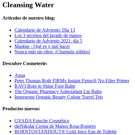
Cleansing Water
Artículos de nuestro blog:
Calendario de Adviento: Día 13
Los 3 secretos del lavado de manos
Calendario de Adviento 2021: día 5
Maskne - Qué es y qué hacer
Nunca más sin ellos: ¡Champús sólidos!
Descubre Cosmeterie:
Anua
Peter Thomas Roth FIRMx Instant Firmx® No-Filter Primer
RAVI Born to Shine Foot Balm
The Organic Pharmacy Antioxidant Lip Balm
Innersense Organic Beauty Colour Travel Trio
Productos nuevos:
GYADA Estuche Cosmético
dieNikolai Crema de Manos Rosa-Romero
BORNTOSTANDOUT® Gold Juice Eau de Toilette