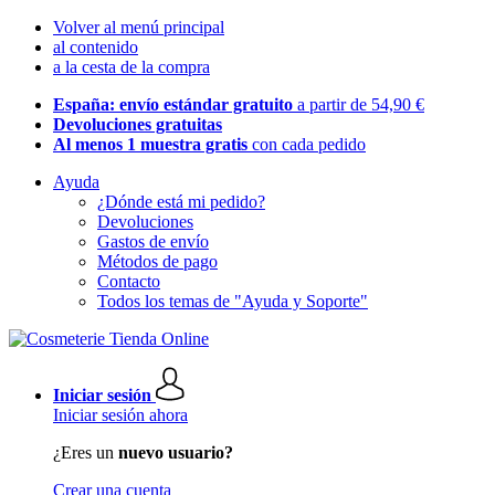
Volver al menú principal
al contenido
a la cesta de la compra
España: envío estándar gratuito
a partir de 54,90 €
Devoluciones gratuitas
Al menos 1 muestra gratis
con cada pedido
Ayuda
¿Dónde está mi pedido?
Devoluciones
Gastos de envío
Métodos de pago
Contacto
Todos los temas de "Ayuda y Soporte"
Iniciar sesión
Iniciar sesión ahora
¿Eres un
nuevo usuario?
Crear una cuenta