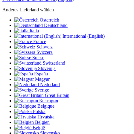
Anderes Lieferland wählen
Österreich
Deutschland
Italia
International (English)
France
Schweiz
Svizzera
Suisse
Switzerland
Slovenija
España
Magyar
Nederland
Sverige
Great Britain
България
Belgique
Polska
Hrvatska
Belgien
België
Slovensko