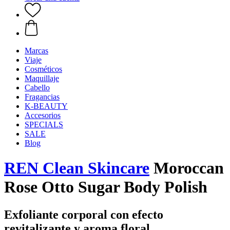
Marcas
Viaje
Cosméticos
Maquillaje
Cabello
Fragancias
K-BEAUTY
Accesorios
SPECIALS
SALE
Blog
REN Clean Skincare
Moroccan
Rose Otto Sugar Body Polish
Exfoliante corporal con efecto
revitalizante y aroma floral