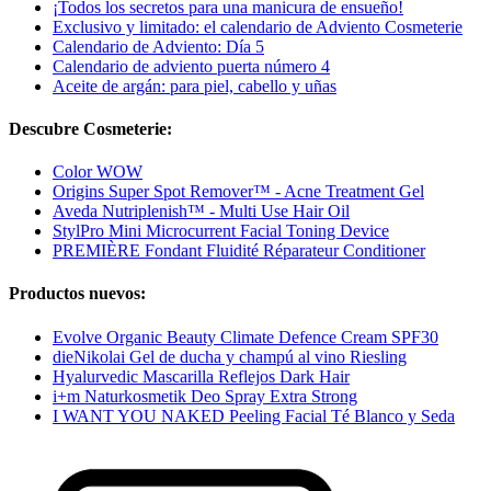
¡Todos los secretos para una manicura de ensueño!
Exclusivo y limitado: el calendario de Adviento Cosmeterie
Calendario de Adviento: Día 5
Calendario de adviento puerta número 4
Aceite de argán: para piel, cabello y uñas
Descubre Cosmeterie:
Color WOW
Origins Super Spot Remover™ - Acne Treatment Gel
Aveda Nutriplenish™ - Multi Use Hair Oil
StylPro Mini Microcurrent Facial Toning Device
PREMIÈRE Fondant Fluidité Réparateur Conditioner
Productos nuevos:
Evolve Organic Beauty Climate Defence Cream SPF30
dieNikolai Gel de ducha y champú al vino Riesling
Hyalurvedic Mascarilla Reflejos Dark Hair
i+m Naturkosmetik Deo Spray Extra Strong
I WANT YOU NAKED Peeling Facial Té Blanco y Seda