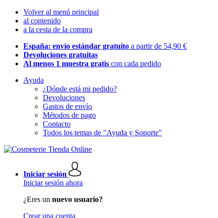
Volver al menú principal
al contenido
a la cesta de la compra
España: envío estándar gratuito
a partir de 54,90 €
Devoluciones gratuitas
Al menos 1 muestra gratis
con cada pedido
Ayuda
¿Dónde está mi pedido?
Devoluciones
Gastos de envío
Métodos de pago
Contacto
Todos los temas de "Ayuda y Soporte"
Iniciar sesión
Iniciar sesión ahora
¿Eres un
nuevo usuario?
Crear una cuenta