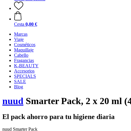
Cesta
0,00 €
Marcas
Viaje
Cosméticos
Maquillaje
Cabello
Fragancias
K-BEAUTY
Accesorios
SPECIALS
SALE
Blog
nuud
Smarter Pack, 2 x 20 ml (
El pack ahorro para tu higiene diaria
nuud Smarter Pack