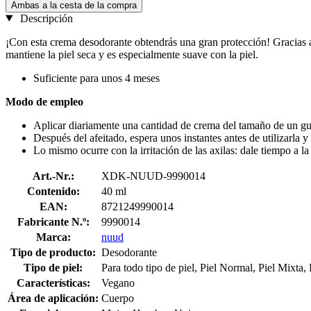
Ambas a la cesta de la compra
Descripción
¡Con esta crema desodorante obtendrás una gran protección! Gracias a
mantiene la piel seca y es especialmente suave con la piel.
Suficiente para unos 4 meses
Modo de empleo
Aplicar diariamente una cantidad de crema del tamaño de un guis
Después del afeitado, espera unos instantes antes de utilizarla y
Lo mismo ocurre con la irritación de las axilas: dale tiempo a la
Art.-Nr.:
XDK-NUUD-9990014
Contenido:
40 ml
EAN:
8721249990014
Fabricante N.º:
9990014
Marca:
nuud
Tipo de producto:
Desodorante
Tipo de piel:
Para todo tipo de piel, Piel Normal, Piel Mixta,
Características:
Vegano
Área de aplicación:
Cuerpo