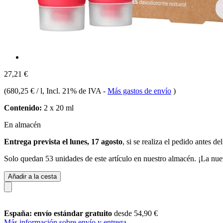
27,21 €
(
680,25 € / l
, Incl. 21% de IVA
-
Más gastos de envío
)
Contenido:
2 x 20 ml
En almacén
Entrega prevista el lunes, 17 agosto
, si se realiza el pedido antes de
Solo quedan 53 unidades de este artículo en nuestro almacén. ¡La nue
Añadir a la cesta
España: envío estándar gratuito
desde 54,90 €
Más información sobre envío y entrega