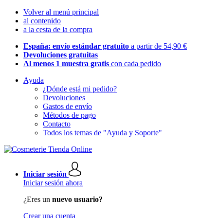
Volver al menú principal
al contenido
a la cesta de la compra
España: envío estándar gratuito
a partir de 54,90 €
Devoluciones gratuitas
Al menos 1 muestra gratis
con cada pedido
Ayuda
¿Dónde está mi pedido?
Devoluciones
Gastos de envío
Métodos de pago
Contacto
Todos los temas de "Ayuda y Soporte"
Iniciar sesión
Iniciar sesión ahora
¿Eres un
nuevo usuario?
Crear una cuenta