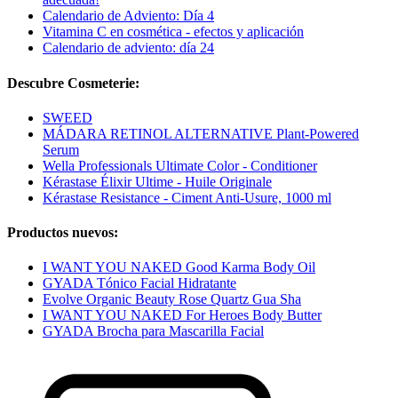
Calendario de Adviento: Día 4
Vitamina C en cosmética - efectos y aplicación
Calendario de adviento: día 24
Descubre Cosmeterie:
SWEED
MÁDARA RETINOL ALTERNATIVE Plant-Powered
Serum
Wella Professionals Ultimate Color - Conditioner
Kérastase Élixir Ultime - Huile Originale
Kérastase Resistance - Ciment Anti-Usure, 1000 ml
Productos nuevos:
I WANT YOU NAKED Good Karma Body Oil
GYADA Tónico Facial Hidratante
Evolve Organic Beauty Rose Quartz Gua Sha
I WANT YOU NAKED For Heroes Body Butter
GYADA Brocha para Mascarilla Facial