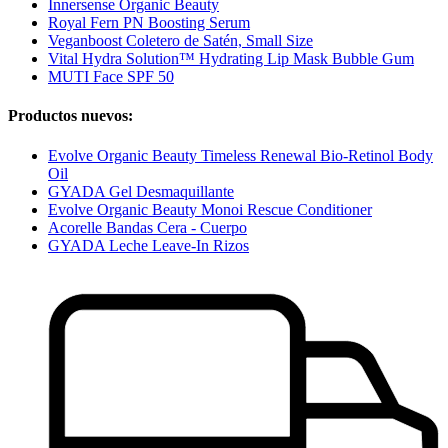
Innersense Organic Beauty
Royal Fern PN Boosting Serum
Veganboost Coletero de Satén, Small Size
Vital Hydra Solution™ Hydrating Lip Mask Bubble Gum
MUTI Face SPF 50
Productos nuevos:
Evolve Organic Beauty Timeless Renewal Bio-Retinol Body
Oil
GYADA Gel Desmaquillante
Evolve Organic Beauty Monoi Rescue Conditioner
Acorelle Bandas Cera - Cuerpo
GYADA Leche Leave-In Rizos