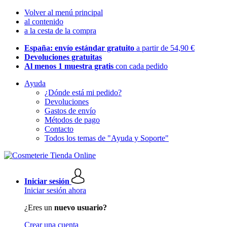
Volver al menú principal
al contenido
a la cesta de la compra
España: envío estándar gratuito
a partir de 54,90 €
Devoluciones gratuitas
Al menos 1 muestra gratis
con cada pedido
Ayuda
¿Dónde está mi pedido?
Devoluciones
Gastos de envío
Métodos de pago
Contacto
Todos los temas de "Ayuda y Soporte"
Iniciar sesión
Iniciar sesión ahora
¿Eres un
nuevo usuario?
Crear una cuenta