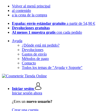
Volver al menú principal
al contenido
a la cesta de la compra
España: envío estándar gratuito
a partir de 54,90 €
Devoluciones gratuitas
Al menos 1 muestra gratis
con cada pedido
Ayuda
¿Dónde está mi pedido?
Devoluciones
Gastos de envío
Métodos de pago
Contacto
Todos los temas de "Ayuda y Soporte"
Iniciar sesión
Iniciar sesión ahora
¿Eres un
nuevo usuario?
Crear una cuenta