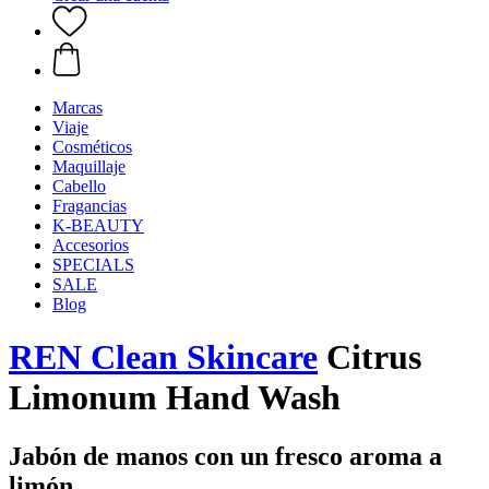
Marcas
Viaje
Cosméticos
Maquillaje
Cabello
Fragancias
K-BEAUTY
Accesorios
SPECIALS
SALE
Blog
REN Clean Skincare
Citrus
Limonum Hand Wash
Jabón de manos con un fresco aroma a
limón