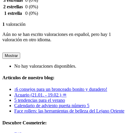
3 estrellas
0
(0%)
2 estrellas
0
(0%)
1 estrella
0
(0%)
1
valoración
Aún no se han escrito valoraciones en español, pero hay 1
valoración en otro idioma.
Mostrar
No hay valoraciones disponibles.
Artículos de nuestro blog:
¡6 consejos para un bronceado bonito y duradero!
Acuario (21.01. - 19.02.) ♒
5 tendencias para el verano
Calendario de adviento puerta número 5
Face rollers: las herramientas de belleza del Lejano Oriente
Descubre Cosmeterie: