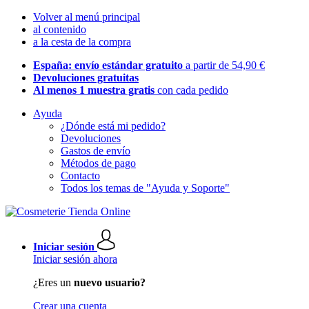
Volver al menú principal
al contenido
a la cesta de la compra
España: envío estándar gratuito
a partir de 54,90 €
Devoluciones gratuitas
Al menos 1 muestra gratis
con cada pedido
Ayuda
¿Dónde está mi pedido?
Devoluciones
Gastos de envío
Métodos de pago
Contacto
Todos los temas de "Ayuda y Soporte"
Iniciar sesión
Iniciar sesión ahora
¿Eres un
nuevo usuario?
Crear una cuenta