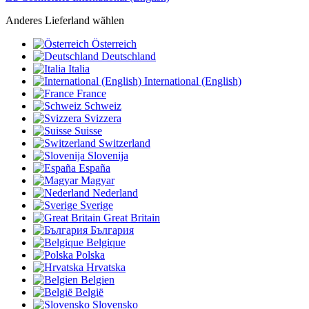
Anderes Lieferland wählen
Österreich
Deutschland
Italia
International (English)
France
Schweiz
Svizzera
Suisse
Switzerland
Slovenija
España
Magyar
Nederland
Sverige
Great Britain
България
Belgique
Polska
Hrvatska
Belgien
België
Slovensko