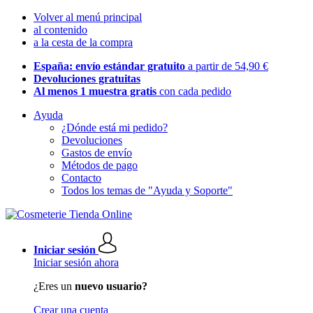
Volver al menú principal
al contenido
a la cesta de la compra
España: envío estándar gratuito
a partir de 54,90 €
Devoluciones gratuitas
Al menos 1 muestra gratis
con cada pedido
Ayuda
¿Dónde está mi pedido?
Devoluciones
Gastos de envío
Métodos de pago
Contacto
Todos los temas de "Ayuda y Soporte"
Iniciar sesión
Iniciar sesión ahora
¿Eres un
nuevo usuario?
Crear una cuenta