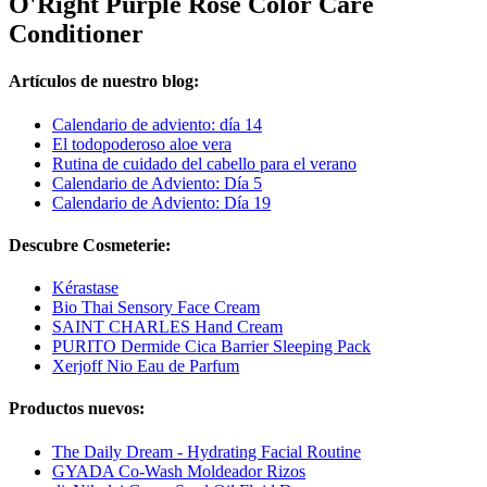
O'Right Purple Rose Color Care
Conditioner
Artículos de nuestro blog:
Calendario de adviento: día 14
El todopoderoso aloe vera
Rutina de cuidado del cabello para el verano
Calendario de Adviento: Día 5
Calendario de Adviento: Día 19
Descubre Cosmeterie:
Kérastase
Bio Thai Sensory Face Cream
SAINT CHARLES Hand Cream
PURITO Dermide Cica Barrier Sleeping Pack
Xerjoff Nio Eau de Parfum
Productos nuevos:
The Daily Dream - Hydrating Facial Routine
GYADA Co-Wash Moldeador Rizos