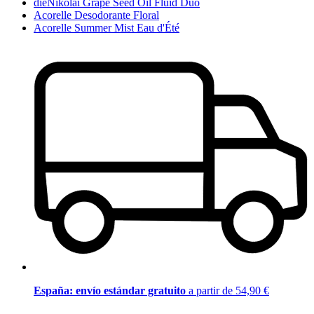
dieNikolai Grape Seed Oil Fluid Duo
Acorelle Desodorante Floral
Acorelle Summer Mist Eau d'Été
España: envío estándar gratuito
a partir de 54,90 €