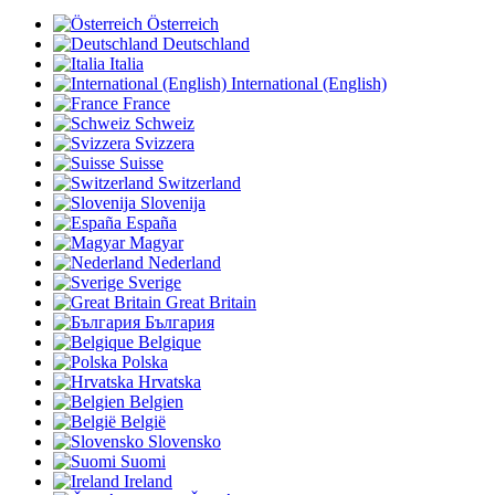
Österreich
Deutschland
Italia
International (English)
France
Schweiz
Svizzera
Suisse
Switzerland
Slovenija
España
Magyar
Nederland
Sverige
Great Britain
България
Belgique
Polska
Hrvatska
Belgien
België
Slovensko
Suomi
Ireland