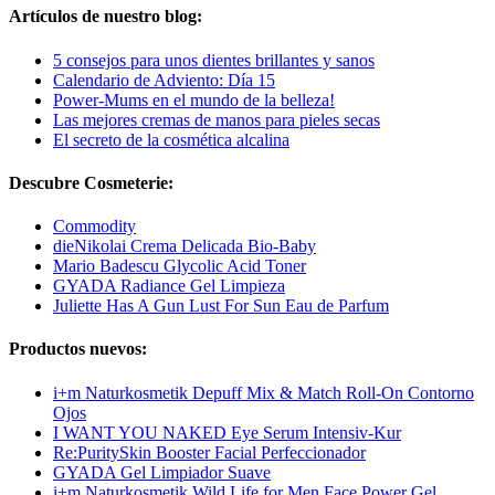
Artículos de nuestro blog:
5 consejos para unos dientes brillantes y sanos
Calendario de Adviento: Día 15
Power-Mums en el mundo de la belleza!
Las mejores cremas de manos para pieles secas
El secreto de la cosmética alcalina
Descubre Cosmeterie:
Commodity
dieNikolai Crema Delicada Bio-Baby
Mario Badescu Glycolic Acid Toner
GYADA Radiance Gel Limpieza
Juliette Has A Gun Lust For Sun Eau de Parfum
Productos nuevos:
i+m Naturkosmetik Depuff Mix & Match Roll-On Contorno
Ojos
I WANT YOU NAKED Eye Serum Intensiv-Kur
Re:PuritySkin Booster Facial Perfeccionador
GYADA Gel Limpiador Suave
i+m Naturkosmetik Wild Life for Men Face Power Gel