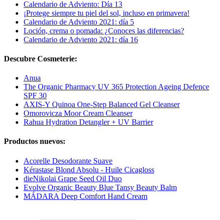
Calendario de Adviento: Día 13
¡Protege siempre tu piel del sol, incluso en primavera!
Calendario de Adviento 2021: día 5
Loción, crema o pomada: ¿Conoces las diferencias?
Calendario de Adviento 2021: día 16
Descubre Cosmeterie:
Anua
The Organic Pharmacy UV 365 Protection Ageing Defence
SPF 30
AXIS-Y Quinoa One-Step Balanced Gel Cleanser
Omorovicza Moor Cream Cleanser
Rahua Hydration Detangler + UV Barrier
Productos nuevos:
Acorelle Desodorante Suave
Kérastase Blond Absolu - Huile Cicagloss
dieNikolai Grape Seed Oil Duo
Evolve Organic Beauty Blue Tansy Beauty Balm
MÁDARA Deep Comfort Hand Cream