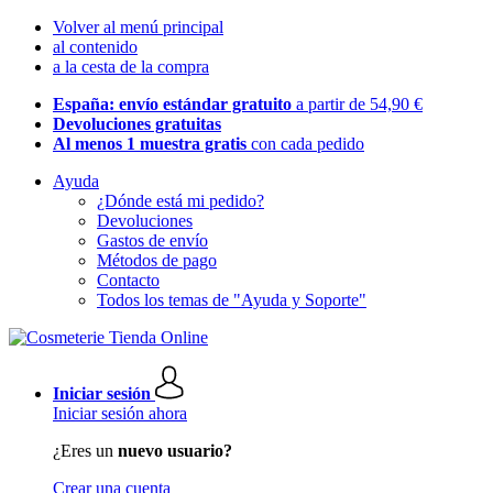
Volver al menú principal
al contenido
a la cesta de la compra
España: envío estándar gratuito
a partir de 54,90 €
Devoluciones gratuitas
Al menos 1 muestra gratis
con cada pedido
Ayuda
¿Dónde está mi pedido?
Devoluciones
Gastos de envío
Métodos de pago
Contacto
Todos los temas de "Ayuda y Soporte"
Iniciar sesión
Iniciar sesión ahora
¿Eres un
nuevo usuario?
Crear una cuenta