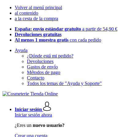
Volver al menú principal
al contenido
a la cesta de la compra
España: envío estándar gratuito
a partir de 54,90 €
Devoluciones gratuitas
Al menos 1 muestra gratis
con cada pedido
Ayuda
¿Dónde está mi pedido?
Devoluciones
Gastos de envío
Métodos de pago
Contacto
Todos los temas de "Ayuda y Soporte"
Iniciar sesión
Iniciar sesión ahora
¿Eres un
nuevo usuario?
Crear una cuenta