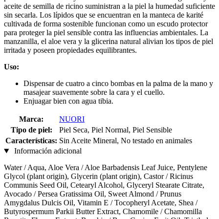
aceite de semilla de ricino suministran a la piel la humedad suficiente
sin secarla. Los lípidos que se encuentran en la manteca de karité
cultivada de forma sostenible funcionan como un escudo protector
para proteger la piel sensible contra las influencias ambientales. La
manzanilla, el aloe vera y la glicerina natural alivian los tipos de piel
irritada y poseen propiedades equilibrantes.
Uso:
Dispensar de cuatro a cinco bombas en la palma de la mano y
masajear suavemente sobre la cara y el cuello.
Enjuagar bien con agua tibia.
Marca:
NUORI
Tipo de piel:
Piel Seca, Piel Normal, Piel Sensible
Características:
Sin Aceite Mineral, No testado en animales
Información adicional
Water / Aqua, Aloe Vera / Aloe Barbadensis Leaf Juice, Pentylene
Glycol (plant origin), Glycerin (plant origin), Castor / Ricinus
Communis Seed Oil, Cetearyl Alcohol, Glyceryl Stearate Citrate,
Avocado / Persea Gratissima Oil, Sweet Almond / Prunus
Amygdalus Dulcis Oil, Vitamin E / Tocopheryl Acetate, Shea /
Butyrospermum Parkii Butter Extract, Chamomile / Chamomilla