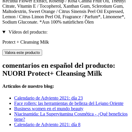
Recutita Flower Extract, Rosehip / Rosa Canina Fruit Oil, Triethyl
Citrate, Vitamin E / Tocopherol, Xanthan Gum, Sclerotium Gum,
Maltodextrin, Sweet Orange / Citrus Sinensis Peel Oil Expressed,
Lemon / Citrus Limon Peel Oil, Fragrance / Parfum*, Limonene*,
Sodium Gluconate. *Aus 100% natürlichen Ölen
Vídeos del producto:
Protect + Cleansing Milk
Valora este producto
comentarios en español del producto:
NUORI Protect+ Cleansing Milk
Artículos de nuestro blog:
Calendario de Adviento 2021: día 23
Face rollers: las herramientas de belleza del Lejano Oriente
Business women en el mundo beauty
Niacinamida: La Supervitamina Cosmética - ¿Qué beneficios
tiene?
Calendario de Adviento 2021: día 8