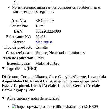
uña.
No es necesario masajear: los compuestos volátiles fijan el
esmalte en pocos segundos.
Art.-Nr.:
ENC-22408
Contenido:
15 ml
EAN:
3662263224080
Fabricante N.º:
22408
Marca:
Manicurist
Tipo de producto:
Esmalte
Características:
Vegano, No testado en animales
Área de aplicación:
Uñas
Especial para:
Mujer, Hombre
Ingredientes (INCI)
Disiloxane, Coconut Alkanes, Coco Caprylate/Caprate,
Lavandula
Angustifolia Oil
, Alcohol Denat, Argan Oil Aminopropanediol
Esters,
Terpineol
,
Linalyl Acetate
,
Linalool
,
Geranyl Acetate
,
Beta-Caryophyllene
Advertencias y notas de seguridad