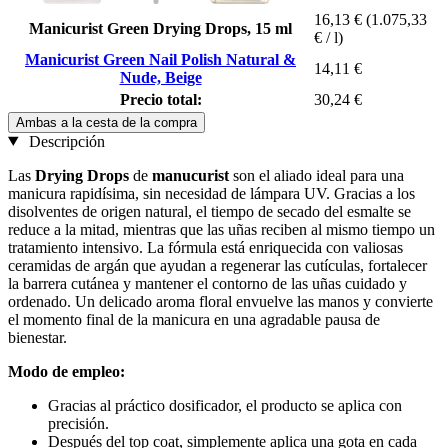
16,13 €
(1.075,33
Manicurist Green Drying Drops, 15 ml
€ / l)
Manicurist Green Nail Polish Natural &
14,11 €
Nude, Beige
Precio total:
30,24 €
Ambas a la cesta de la compra
Descripción
Las
Drying Drops
de
manucurist
son el aliado ideal para una
manicura rapidísima, sin necesidad de lámpara UV. Gracias a los
disolventes de origen natural, el tiempo de secado del esmalte se
reduce a la mitad, mientras que las uñas reciben al mismo tiempo un
tratamiento intensivo. La fórmula está enriquecida con valiosas
ceramidas de argán que ayudan a regenerar las cutículas, fortalecer
la barrera cutánea y mantener el contorno de las uñas cuidado y
ordenado. Un delicado aroma floral envuelve las manos y convierte
el momento final de la manicura en una agradable pausa de
bienestar.
Modo de empleo:
Gracias al práctico dosificador, el producto se aplica con
precisión.
Después del top coat, simplemente aplica una gota en cada