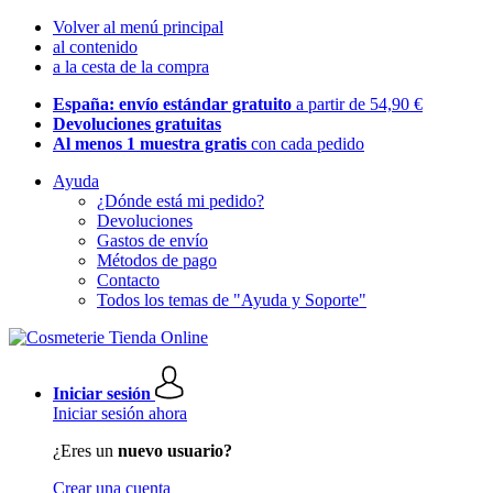
Volver al menú principal
al contenido
a la cesta de la compra
España: envío estándar gratuito
a partir de 54,90 €
Devoluciones gratuitas
Al menos 1 muestra gratis
con cada pedido
Ayuda
¿Dónde está mi pedido?
Devoluciones
Gastos de envío
Métodos de pago
Contacto
Todos los temas de "Ayuda y Soporte"
Iniciar sesión
Iniciar sesión ahora
¿Eres un
nuevo usuario?
Crear una cuenta