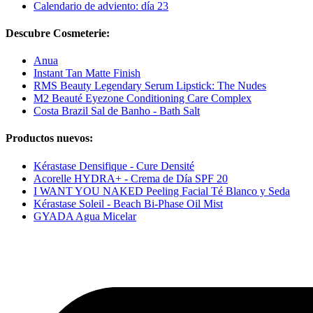
Calendario de adviento: día 23
Descubre Cosmeterie:
Anua
Instant Tan Matte Finish
RMS Beauty Legendary Serum Lipstick: The Nudes
M2 Beauté Eyezone Conditioning Care Complex
Costa Brazil Sal de Banho - Bath Salt
Productos nuevos:
Kérastase Densifique - Cure Densité
Acorelle HYDRA+ - Crema de Día SPF 20
I WANT YOU NAKED Peeling Facial Té Blanco y Seda
Kérastase Soleil - Beach Bi-Phase Oil Mist
GYADA Agua Micelar