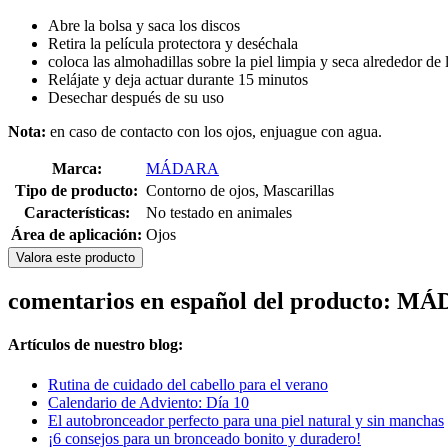
Abre la bolsa y saca los discos
Retira la película protectora y deséchala
coloca las almohadillas sobre la piel limpia y seca alrededor de
Relájate y deja actuar durante 15 minutos
Desechar después de su uso
Nota:
en caso de contacto con los ojos, enjuague con agua.
Marca:
MÁDARA
Tipo de producto:
Contorno de ojos, Mascarillas
Características:
No testado en animales
Área de aplicación:
Ojos
Valora este producto
comentarios en español del producto: M
Artículos de nuestro blog:
Rutina de cuidado del cabello para el verano
Calendario de Adviento: Día 10
El autobronceador perfecto para una piel natural y sin manchas
¡6 consejos para un bronceado bonito y duradero!