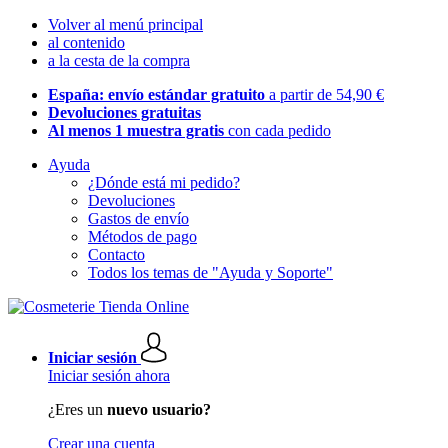
Volver al menú principal
al contenido
a la cesta de la compra
España: envío estándar gratuito
a partir de 54,90 €
Devoluciones gratuitas
Al menos 1 muestra gratis
con cada pedido
Ayuda
¿Dónde está mi pedido?
Devoluciones
Gastos de envío
Métodos de pago
Contacto
Todos los temas de "Ayuda y Soporte"
Iniciar sesión
Iniciar sesión ahora
¿Eres un
nuevo usuario?
Crear una cuenta