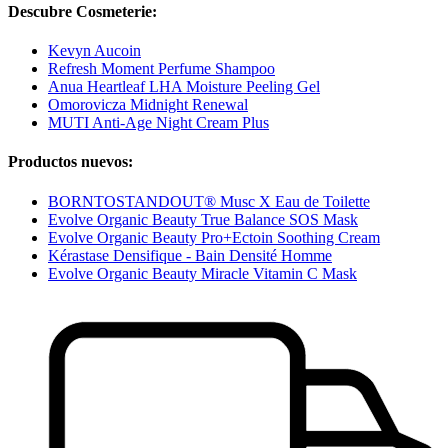
Descubre Cosmeterie:
Kevyn Aucoin
Refresh Moment Perfume Shampoo
Anua Heartleaf LHA Moisture Peeling Gel
Omorovicza Midnight Renewal
MUTI Anti-Age Night Cream Plus
Productos nuevos:
BORNTOSTANDOUT® Musc X Eau de Toilette
Evolve Organic Beauty True Balance SOS Mask
Evolve Organic Beauty Pro+Ectoin Soothing Cream
Kérastase Densifique - Bain Densité Homme
Evolve Organic Beauty Miracle Vitamin C Mask