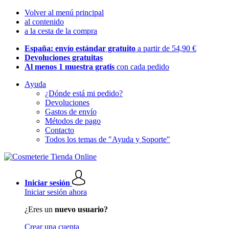
Volver al menú principal
al contenido
a la cesta de la compra
España: envío estándar gratuito
a partir de 54,90 €
Devoluciones gratuitas
Al menos 1 muestra gratis
con cada pedido
Ayuda
¿Dónde está mi pedido?
Devoluciones
Gastos de envío
Métodos de pago
Contacto
Todos los temas de "Ayuda y Soporte"
Iniciar sesión
Iniciar sesión ahora
¿Eres un
nuevo usuario?
Crear una cuenta