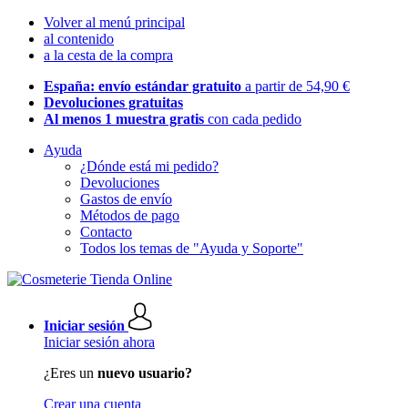
Volver al menú principal
al contenido
a la cesta de la compra
España: envío estándar gratuito
a partir de 54,90 €
Devoluciones gratuitas
Al menos 1 muestra gratis
con cada pedido
Ayuda
¿Dónde está mi pedido?
Devoluciones
Gastos de envío
Métodos de pago
Contacto
Todos los temas de "Ayuda y Soporte"
Iniciar sesión
Iniciar sesión ahora
¿Eres un
nuevo usuario?
Crear una cuenta