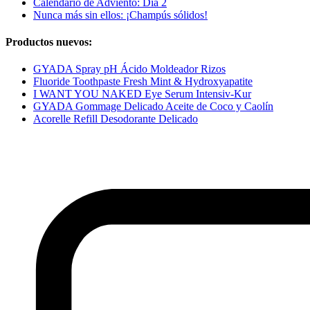
Calendario de Adviento: Día 2
Nunca más sin ellos: ¡Champús sólidos!
Productos nuevos:
GYADA Spray pH Ácido Moldeador Rizos
Fluoride Toothpaste Fresh Mint & Hydroxyapatite
I WANT YOU NAKED Eye Serum Intensiv-Kur
GYADA Gommage Delicado Aceite de Coco y Caolín
Acorelle Refill Desodorante Delicado