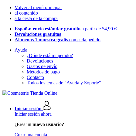
Volver al menú principal
al contenido
a la cesta de la compra
España: envío estándar gratuito
a partir de 54,90 €
Devoluciones gratuitas
Al menos 1 muestra gratis
con cada pedido
Ayuda
¿Dónde está mi pedido?
Devoluciones
Gastos de envío
Métodos de pago
Contacto
Todos los temas de "Ayuda y Soporte"
Iniciar sesión
Iniciar sesión ahora
¿Eres un
nuevo usuario?
Crear una cuenta