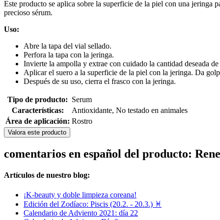
Este producto se aplica sobre la superficie de la piel con una jeringa 
precioso sérum.
Uso:
Abre la tapa del vial sellado.
Perfora la tapa con la jeringa.
Invierte la ampolla y extrae con cuidado la cantidad deseada de 
Aplicar el suero a la superficie de la piel con la jeringa. Da g
Después de su uso, cierra el frasco con la jeringa.
Tipo de producto:
Serum
Características:
Antioxidante, No testado en animales
Área de aplicación:
Rostro
Valora este producto
comentarios en español del producto: Ren
Artículos de nuestro blog:
¡K-beauty y doble limpieza coreana!
Edición del Zodíaco: Piscis (20.2. - 20.3.) ♓
Calendario de Adviento 2021: día 22